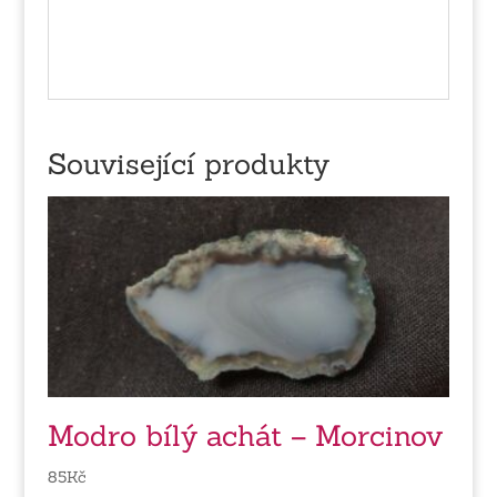
Související produkty
Modro bílý achát – Morcinov
85
Kč