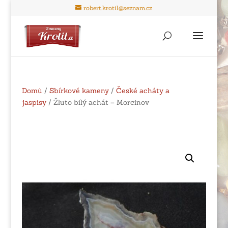
robert.krotil@seznam.cz
Domů
/
Sbírkové kameny
/
České acháty a
jaspisy
/ Žluto bílý achát – Morcinov