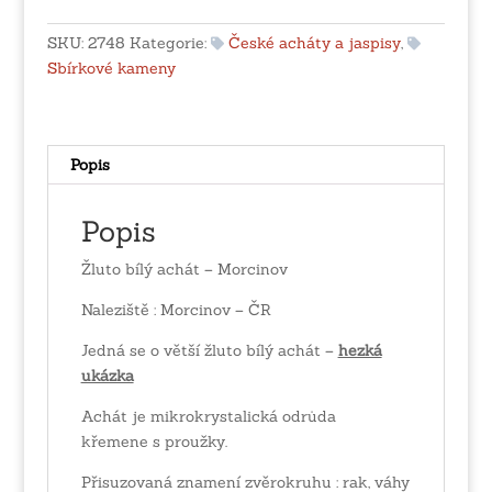
-
Morcinov
SKU:
2748
Kategorie:
České acháty a jaspisy
,
množství
Sbírkové kameny
Popis
Popis
Žluto bílý achát – Morcinov
Naleziště : Morcinov – ČR
Jedná se o větší žluto bílý achát –
hezká
ukázka
Achát je mikrokrystalická odrůda
křemene s proužky.
Přisuzovaná znamení zvěrokruhu : rak, váhy