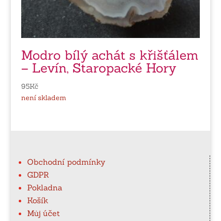
Modro bílý achát s křišťálem
– Levín, Staropacké Hory
95
Kč
není skladem
Obchodní podmínky
GDPR
Pokladna
Košík
Můj účet