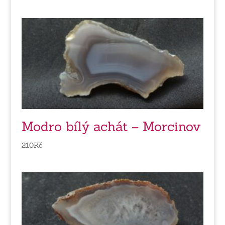
Modro bílý achát – Morcinov
210
Kč