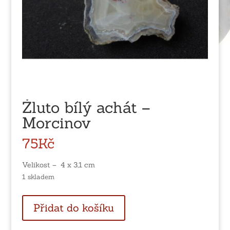
Žluto bílý achát –
Morcinov
75
Kč
Velikost – 4 x 3,1 cm
1 skladem
Žluto
Přidat do košíku
bílý
achát