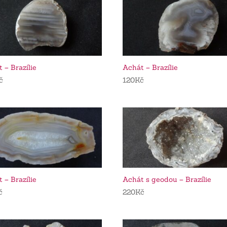
 – Brazílie
Achát – Brazílie
č
120
Kč
 – Brazílie
Achát s geodou – Brazílie
č
220
Kč