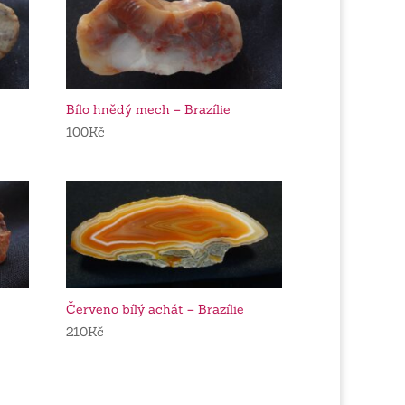
Bílo hnědý mech – Brazílie
100
Kč
Červeno bílý achát – Brazílie
210
Kč