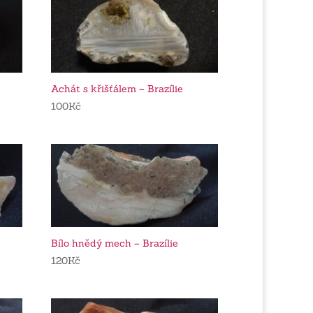
Achát s křišťálem – Brazílie
100
Kč
Bílo hnědý mech – Brazílie
120
Kč