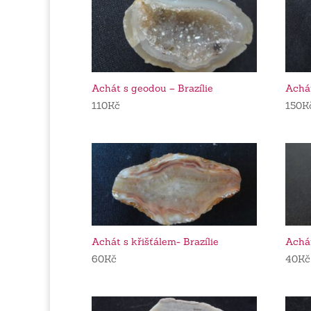
Achát s geodou – Brazílie
Achát
110
Kč
150
K
Achát s křišťálem- Brazílie
Achát
60
Kč
40
Kč