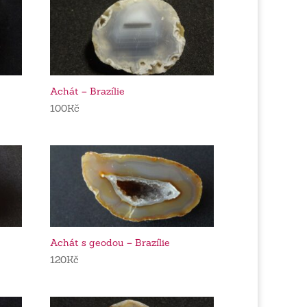
Achát – Brazílie
100
Kč
Achát s geodou – Brazílie
120
Kč