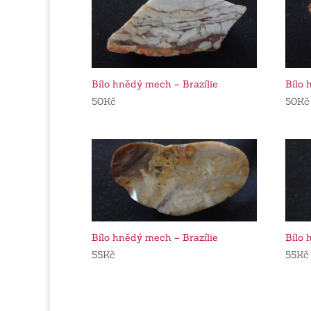
Bílo hnědý mech – Brazílie
Bílo 
50
Kč
50
Kč
Bílo hnědý mech – Brazílie
Bílo 
55
Kč
55
Kč