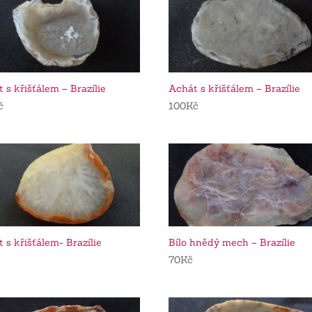
 s křišťálem – Brazílie
Achát s křišťálem – Brazílie
č
100
Kč
 s křišťálem- Brazílie
Bílo hnědý mech – Brazílie
70
Kč