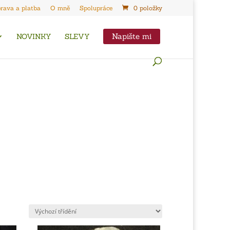
rava a platba
O mně
Spolupráce
0 položky
Napište mi
NOVINKY
SLEVY