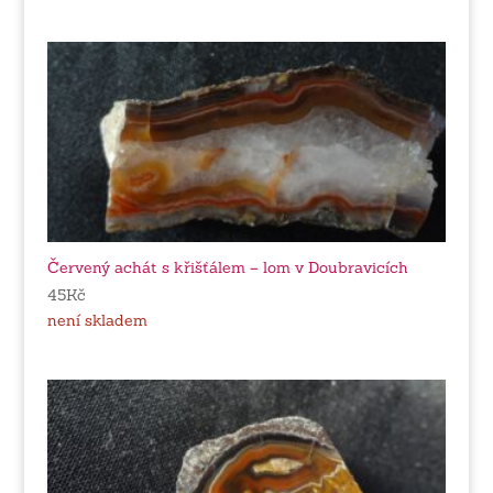
Červený achát s křišťálem – lom v Doubravicích
45
Kč
není skladem