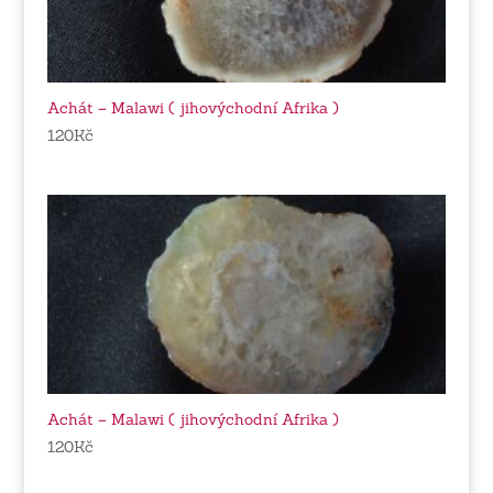
Achát – Malawi ( jihovýchodní Afrika )
120
Kč
Achát – Malawi ( jihovýchodní Afrika )
120
Kč