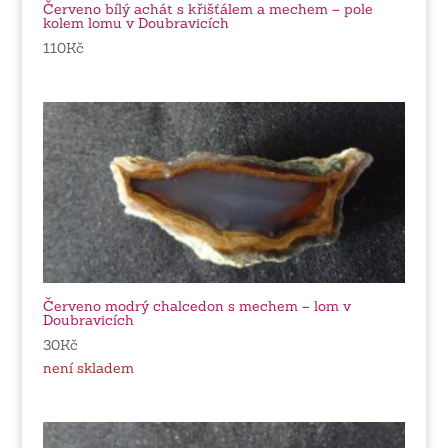
Červeno bílý achát s křišťálem a mechem – pole
kolem lomu v Doubravicích
110
Kč
Červeno modrý chalcedon s mechem – lom v
Doubravicích
30
Kč
není skladem