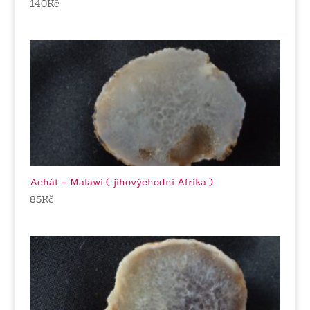
140
Kč
Achát – Malawi ( jihovýchodní Afrika )
85
Kč