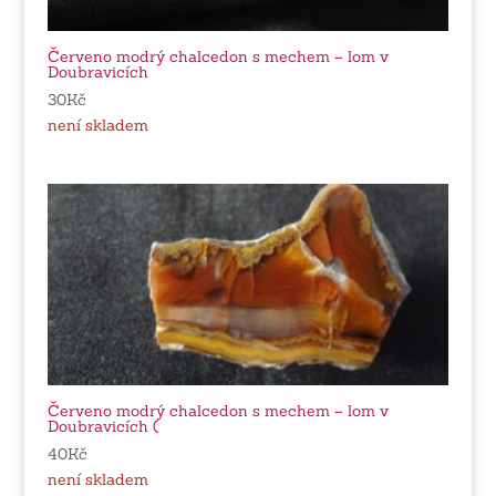
Červeno modrý chalcedon s mechem – lom v
Doubravicích
30
Kč
není skladem
Červeno modrý chalcedon s mechem – lom v
Doubravicích (
40
Kč
není skladem