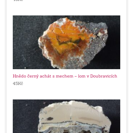
Hnědo černý achát s mechem – lom v Doubravicích
45
Kč