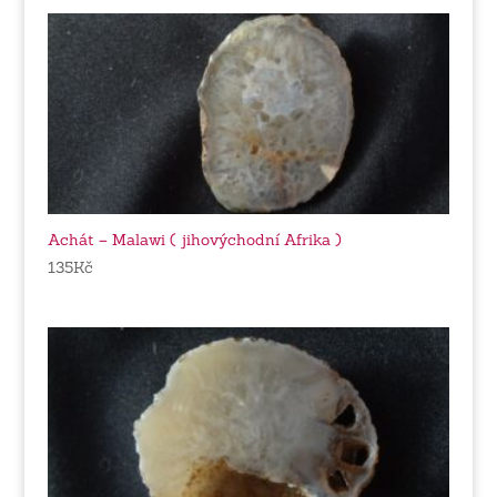
Achát – Malawi ( jihovýchodní Afrika )
135
Kč