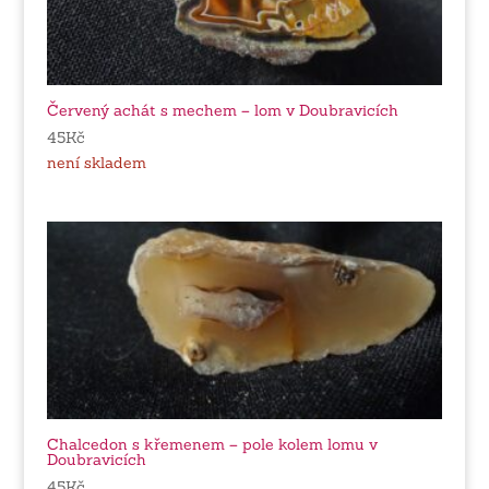
Červený achát s mechem – lom v Doubravicích
45
Kč
není skladem
Chalcedon s křemenem – pole kolem lomu v
Doubravicích
45
Kč