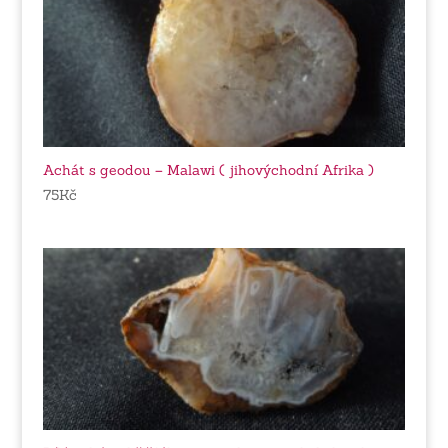
Achát s geodou – Malawi ( jihovýchodní Afrika )
75
Kč