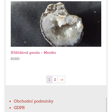
Křišťálová geoda – Mexiko
60
Kč
1
2
→
Obchodní podmínky
GDPR