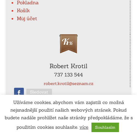
Pokladna
Košík
Můj účet
Robert Krotil
737 133 544
robert.krotil@seznam.cz
Sledovat
Užíváme cookies, abychom vám zajistili co možná
nejsnadnější použití našich webových stránek. Pokud
ČÚ
: 115-990540267/0100
budete nadále prohlížet naše stránky předpokládáme, že s
použitím cookies souhlasíte.
více
Souhlasím
Vytvořil:
www.tomassedlak.cz