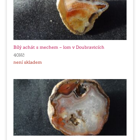
Bílý achát s mechem – lom v Doubravicích
40
Kč
není skladem