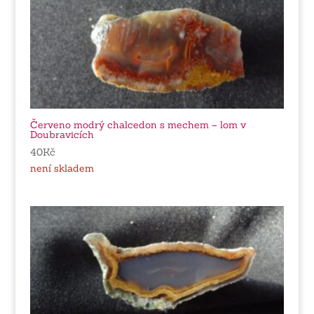
Červeno modrý chalcedon s mechem – lom v
Doubravicích
40
Kč
není skladem