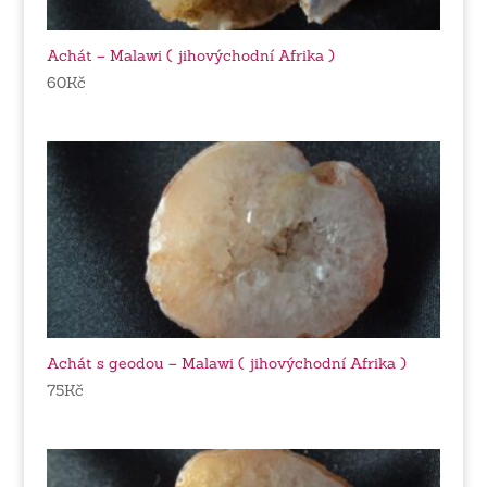
Achát – Malawi ( jihovýchodní Afrika )
60
Kč
Achát s geodou – Malawi ( jihovýchodní Afrika )
75
Kč