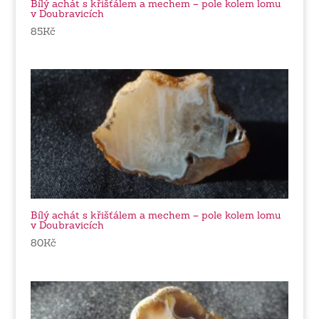
Bílý achát s křišťálem a mechem – pole kolem lomu
v Doubravicích
85
Kč
Bílý achát s křišťálem a mechem – pole kolem lomu
v Doubravicích
80
Kč