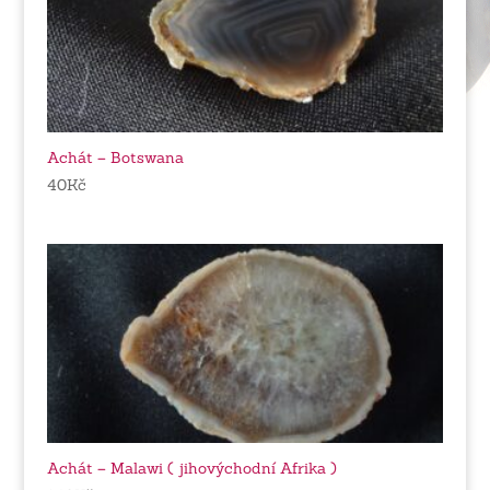
Achát – Botswana
40
Kč
Achát – Malawi ( jihovýchodní Afrika )