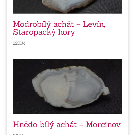
Modrobílý achát – Levín,
Staropacký hory
120
Kč
Hnědo bílý achát – Morcinov