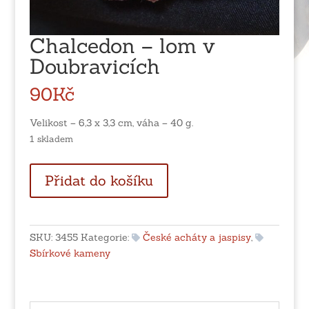
Chalcedon – lom v
Doubravicích
90
Kč
Velikost – 6,3 x 3,3 cm, váha – 40 g.
1 skladem
Chalcedon
Přidat do košíku
-
lom
v
Doubravicích
SKU:
3455
Kategorie:
České acháty a jaspisy
,
množství
Sbírkové kameny