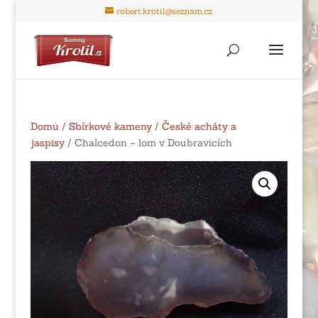
robert.krotil@seznam.cz
Domů
/
Sbírkové kameny
/
České acháty a
jaspisy
/ Chalcedon – lom v Doubravicích