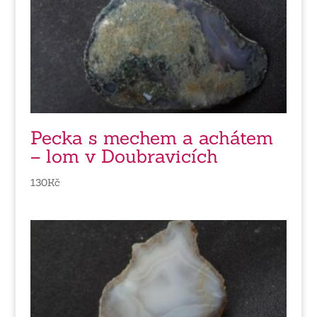
Pecka s mechem a achátem
– lom v Doubravicích
130
Kč