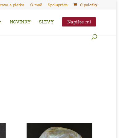
rava a platba
O mně
Spolupráce
0 položky
Napište mi
NOVINKY
SLEVY