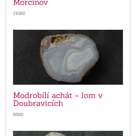
Morcinov
110
Kč
Modrobílí achát – lom v
Doubravicích
95
Kč