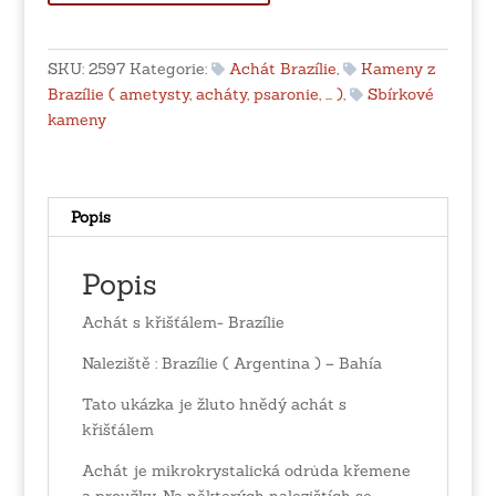
křišťálem-
Brazílie
množství
SKU:
2597
Kategorie:
Achát Brazílie
,
Kameny z
Brazílie ( ametysty, acháty, psaronie, ... )
,
Sbírkové
kameny
Popis
Popis
Achát s křišťálem- Brazílie
Naleziště : Brazílie ( Argentina ) – Bahía
Tato ukázka je žluto hnědý achát s
křišťálem
Achát je mikrokrystalická odrůda křemene
a proužky. Na některých nalezištích se