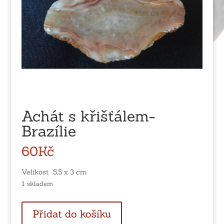
Achát s křišťálem-
Brazílie
60
Kč
Velikost 5,5 x 3 cm
1 skladem
Achát
Přidat do košíku
s