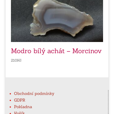
Modro bílý achát – Morcinov
210
Kč
Obchodní podmínky
GDPR
Pokladna
Košík