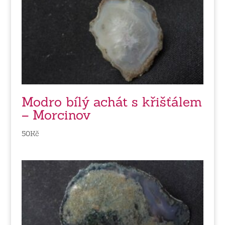
Modro bílý achát s křišťálem
– Morcinov
50
Kč