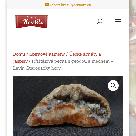
robert.krotil@seznam.cz
Domů
/
Sbírkové kameny
/
České acháty a
jaspisy
/ Křišťálová pecka s geodou a mechem –
Levín, Staropacký hory