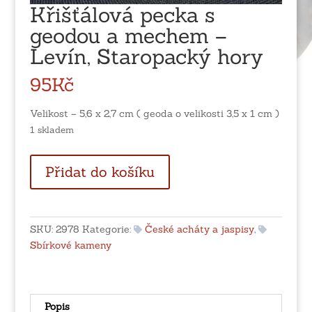
Křišťálová pecka s
geodou a mechem –
Levín, Staropacký hory
95
Kč
Velikost – 5,6 x 2,7 cm ( geoda o velikosti 3,5 x 1 cm )
1 skladem
Křišťálová
Přidat do košíku
pecka
s
geodou
a
SKU:
2978
Kategorie:
České acháty a jaspisy
,
mechem
Sbírkové kameny
-
Levín,
Staropacký
hory
Popis