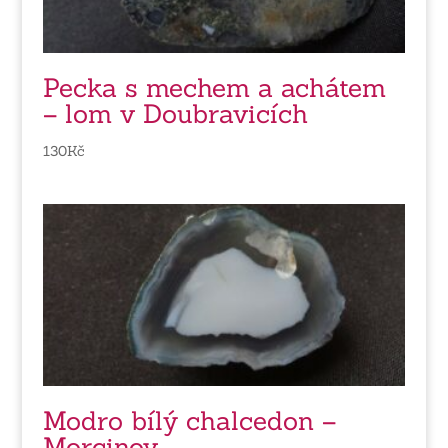
Pecka s mechem a achátem
– lom v Doubravicích
130
Kč
Modro bílý chalcedon –
Morcinov