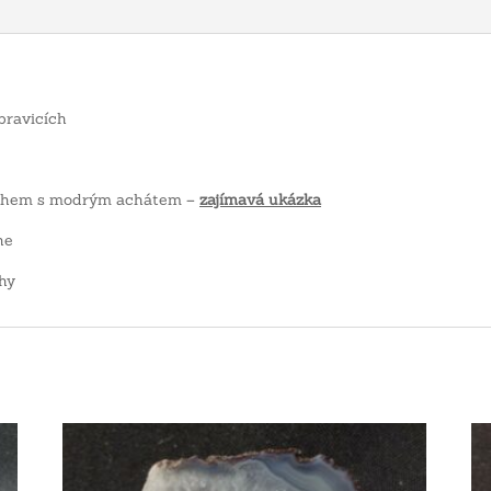
ravicích
echem s modrým achátem –
zajímavá ukázka
ne
hy