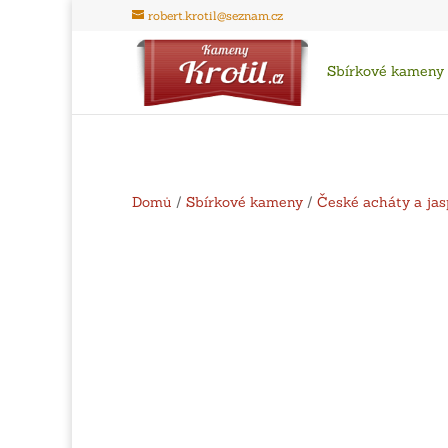
robert.krotil@seznam.cz
Sbírkové kameny
Domů
/
Sbírkové kameny
/
České acháty a jas