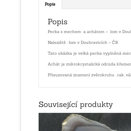
Popis
Popis
Pecka s mechem a achátem – lom v Doub
Naleziště : lom v Doubravicích – ČR
Tato ukázka je velká pecka vyplněná m
Achát je mikrokrystalická odrůda křeme
Přisuzovaná znamení zvěrokruhu : rak, vá
Související produkty