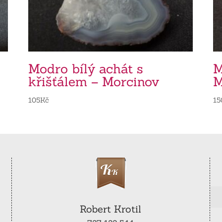
Modro bílý achát s
M
křišťálem – Morcinov
M
105
Kč
15
Robert Krotil