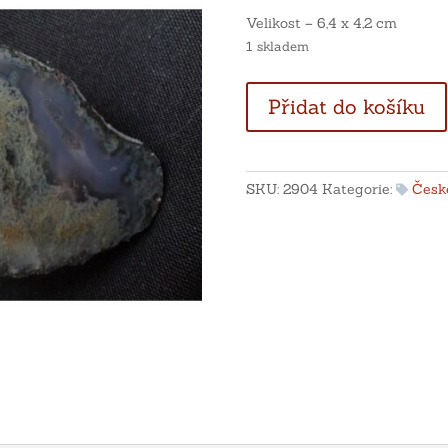
Velikost – 6,4 x 4,2 cm
1 skladem
Pecka
Přidat do košíku
s
mechem
a
achátem
SKU:
2904
Kategorie:
České
-
lom
v
Doubravicích
množství