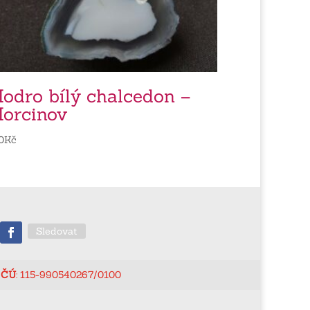
odro bílý chalcedon –
orcinov
0
Kč
Sledovat
ČÚ
: 115-990540267/0100