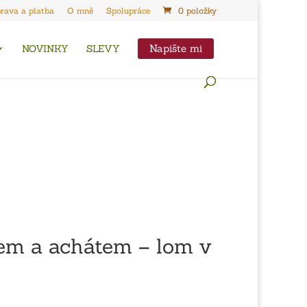
rava a platba
O mně
Spolupráce
0 položky
Napište mi
NOVINKY
SLEVY
em a achátem – lom v