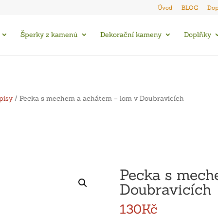
Úvod
BLOG
Dop
Šperky z kamenů
Dekorační kameny
Doplňky
pisy
/ Pecka s mechem a achátem – lom v Doubravicích
Pecka s mech
Doubravicích
130
Kč