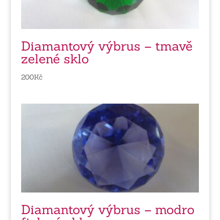
Diamantový výbrus – tmavě
zelené sklo
200
Kč
Diamantový výbrus – modro