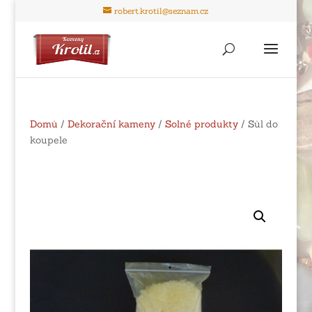
robert.krotil@seznam.cz
Domů
/
Dekorační kameny
/
Solné produkty
/ Sůl do
koupele