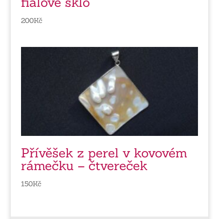
fialové sklo
200
Kč
Přívěšek z perel v kovovém
rámečku – čtvereček
150
Kč