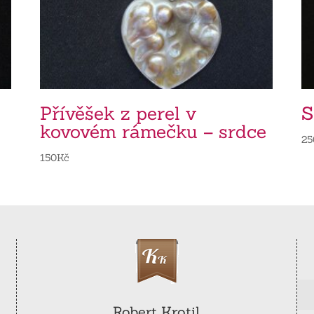
Přívěšek z perel v
S
kovovém rámečku – srdce
25
150
Kč
Robert Krotil