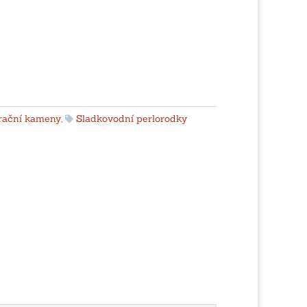
rační kameny
,
Sladkovodní perlorodky