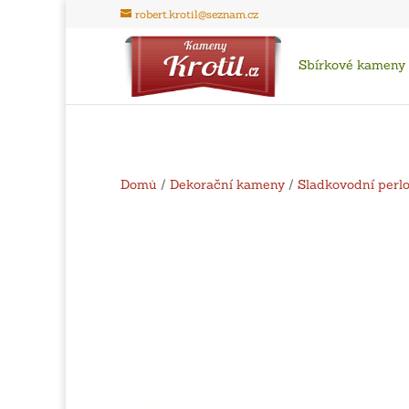
robert.krotil@seznam.cz
Sbírkové kameny
Domů
/
Dekorační kameny
/
Sladkovodní perl