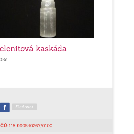
elenitová kaskáda
0
Kč
Sledovat
ČÚ
: 115-990540267/0100