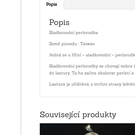
Popis
Popis
Sladkovodní perlorodka
Země původu : Taiwan
Jedná se o říční – sladkovodní – perlorodk
Sladkovodní perlorodky se chovají velice ča
do lastury. Ta ho začne obalovat perletí a
Lastura je očištěná, z vrchní strany leštěn
Související produkty