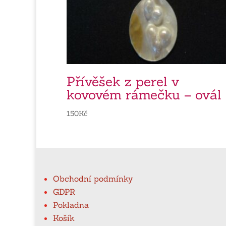
Přívěšek z perel v
kovovém rámečku – ovál
150
Kč
Obchodní podmínky
GDPR
Pokladna
Košík