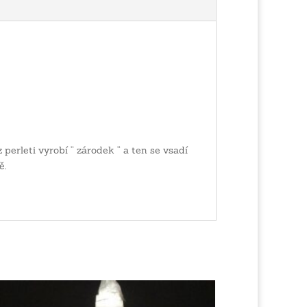
 perleti vyrobí “ zárodek “ a ten se vsadí
ě.