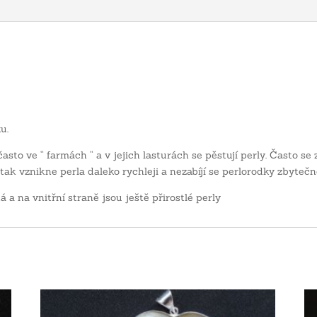
u.
sto ve “ farmách “ a v jejich lasturách se pěstují perly. Často se z
 tak vznikne perla daleko rychleji a nezabíjí se perlorodky zbytečn
á a na vnitřní straně jsou ještě přirostlé perly