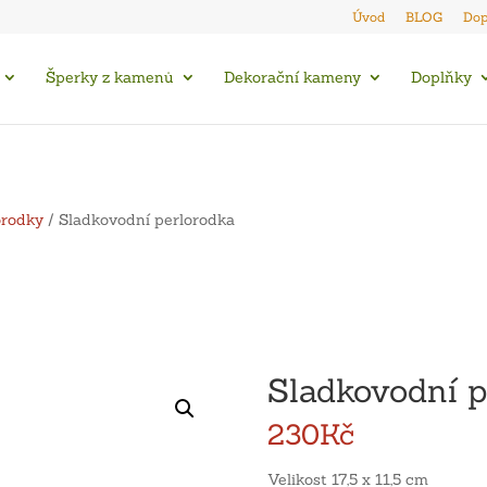
Úvod
BLOG
Dop
Šperky z kamenů
Dekorační kameny
Doplňky
orodky
/ Sladkovodní perlorodka
Sladkovodní p
230
Kč
Velikost 17,5 x 11,5 cm