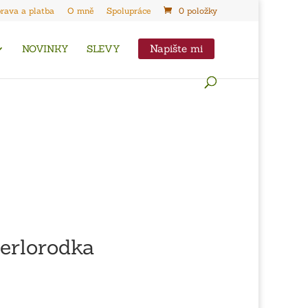
rava a platba
O mně
Spolupráce
0 položky
Napište mi
NOVINKY
SLEVY
erlorodka