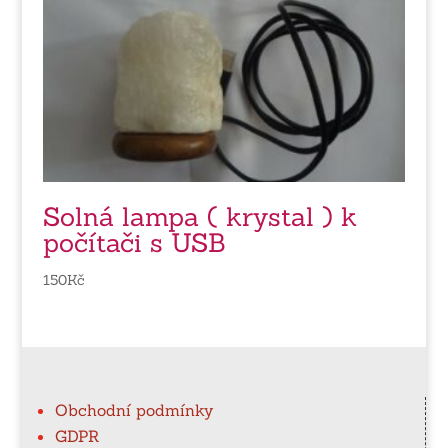
Solná lampa ( krystal ) k
počítači s USB
150
Kč
Obchodní podmínky
GDPR