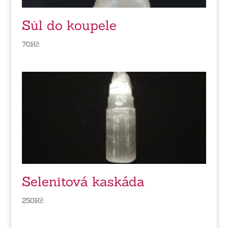
Sůl do koupele
70
Kč
Selenitová kaskáda
250
Kč