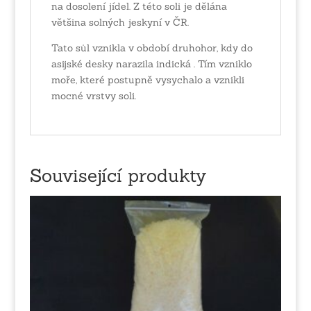
na dosolení jídel. Z této soli je dělána
většina solných jeskyní v ČR.
Tato sůl vznikla v období druhohor, kdy do
asijské desky narazila indická . Tím vzniklo
moře, které postupně vysychalo a vznikli
mocné vrstvy soli.
Související produkty