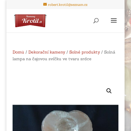
robert.krotil@seznam.cz
Domů
/
Dekorační kameny
/
Solné produkty
/ Solná
lampa na čajovou svíčku ve tvaru srdce