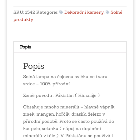
čajovou
svíčku
SKU:
1542
Kategorie:
Dekorační kameny
,
Solné
ve
produkty
tvaru
srdce
množství
Popis
Popis
Solná lampa na čajovou svíčku ve tvaru
srdce – 100% přírodní
Země původu : Pákistán ( Himaláje )
Obsahuje mnoho minerálů – hlavně vápník,
zinek, mangan, hořčík, draslík, železo v
přírodní podobě. Proto se často používá do
koupele, solanku ( nápoj na doplnění
minerálů v těle ). V Pákistánu se používá i