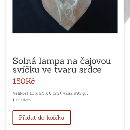
Solná lampa na čajovou
svíčku ve tvaru srdce
150
Kč
Velikost 10 x 9,5 x 6 cm ( váha 993 g. )
1 skladem
Solná
Přidat do košíku
lampa
na