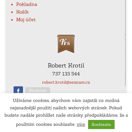
Pokladna
Košík
Můj účet
Robert Krotil
737 133 544
robert.krotil@seznam.cz
Sledovat
Užíváme cookies, abychom vám zajistili co možná
nejsnadnější použití našich webových stránek. Pokud
ČÚ
: 115-990540267/0100
budete nadále prohlížet naše stránky předpokládáme, že s
použitím cookies souhlasíte.
více
Souhlasím
Vytvořil:
www.tomassedlak.cz