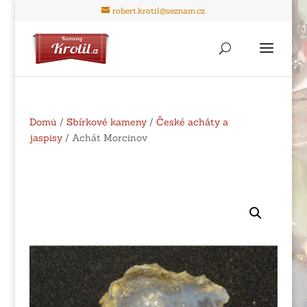
robert.krotil@seznam.cz
Domů
/
Sbírkové kameny
/
České acháty a
jaspisy
/ Achát Morcinov