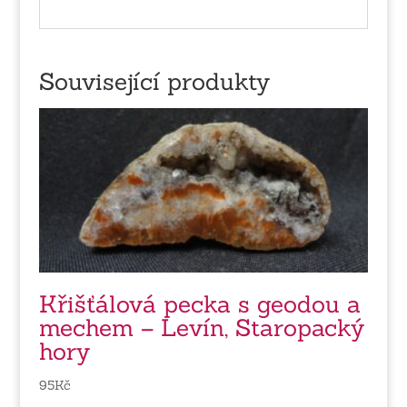
Související produkty
Křišťálová pecka s geodou a
mechem – Levín, Staropacký
hory
95
Kč