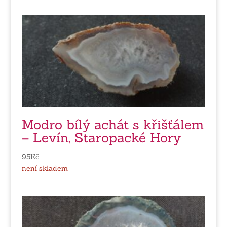
Modro bílý achát s křišťálem
– Levín, Staropacké Hory
95
Kč
není skladem