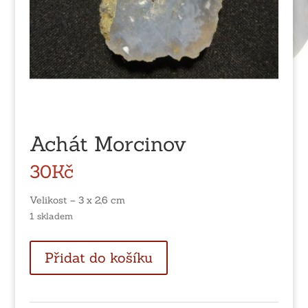
Achát Morcinov
30
Kč
Velikost – 3 x 2,6 cm
1 skladem
Achát
Přidat do košíku
Morcinov
množství