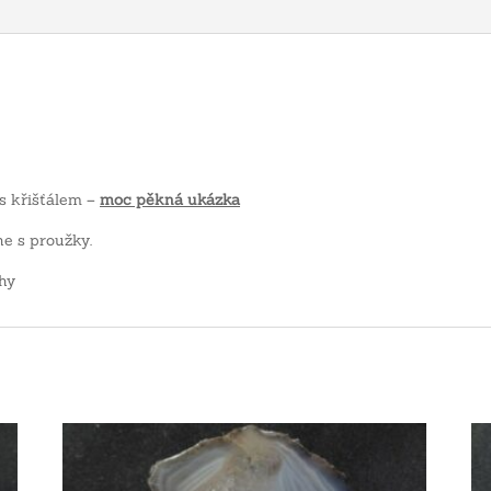
 s křišťálem –
moc pěkná ukázka
e s proužky.
hy