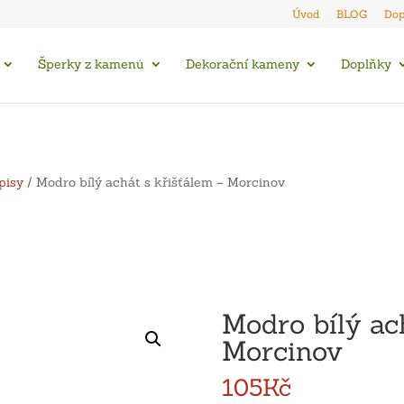
Úvod
BLOG
Dop
Šperky z kamenů
Dekorační kameny
Doplňky
pisy
/ Modro bílý achát s křišťálem – Morcinov
Modro bílý ac
Morcinov
105
Kč