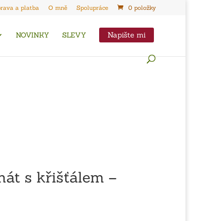
rava a platba
O mně
Spolupráce
0 položky
Napište mi
NOVINKY
SLEVY
hát s křišťálem –