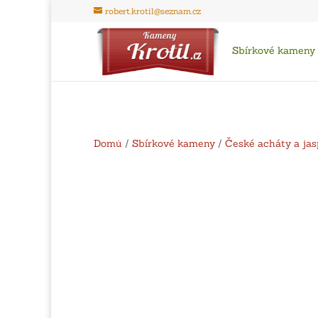
robert.krotil@seznam.cz
Sbírkové kameny
Domů
/
Sbírkové kameny
/
České acháty a jas