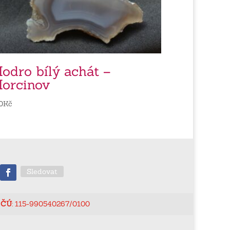
odro bílý achát –
orcinov
0
Kč
Sledovat
ČÚ
: 115-990540267/0100