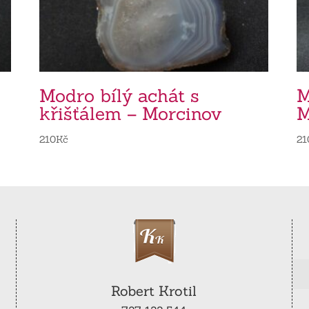
Modro bílý achát s
M
křišťálem – Morcinov
M
210
Kč
21
Robert Krotil