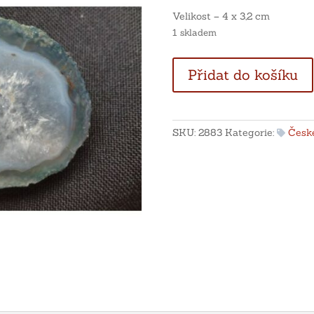
Velikost – 4 x 3,2 cm
1 skladem
Modro
Přidat do košíku
bílý
achát
s
křišťálem
SKU:
2883
Kategorie:
České
-
Morcinov
množství