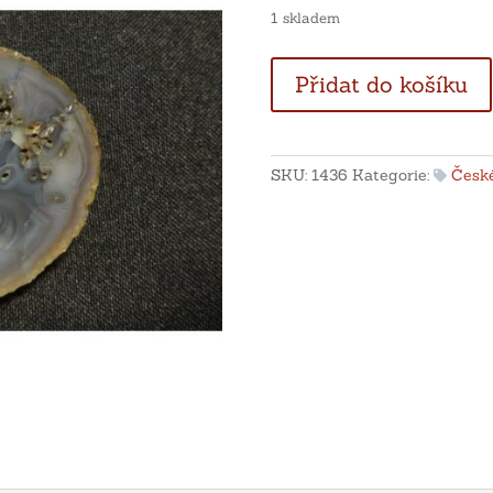
1 skladem
Achát
Přidat do košíku
Morcinov
množství
SKU:
1436
Kategorie:
České