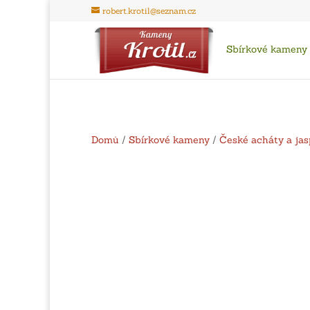
robert.krotil@seznam.cz
Sbírkové kameny
Domů
/
Sbírkové kameny
/
České acháty a jas