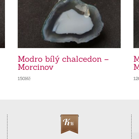
Modro bílý chalcedon –
M
Morcinov
M
150
Kč
12