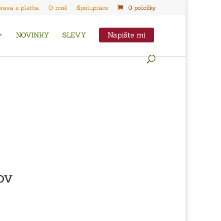
rava a platba
O mně
Spolupráce
0 položky
Napište mi
NOVINKY
SLEVY
ov