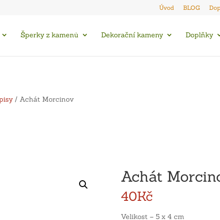
Úvod
BLOG
Dop
Šperky z kamenů
Dekorační kameny
Doplňky
pisy
/ Achát Morcinov
Achát Morcin
40
Kč
Velikost – 5 x 4 cm