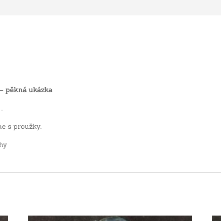
 –
pě
kná ukázka
.
e s proužky.
hy