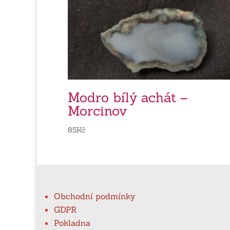
Modro bílý achát –
Morcinov
85
Kč
Obchodní podmínky
GDPR
Pokladna