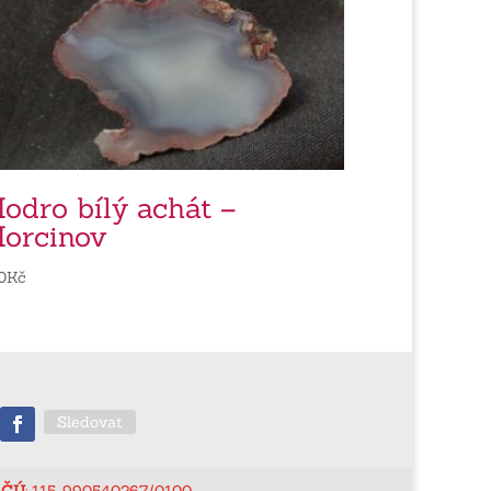
odro bílý achát –
orcinov
0
Kč
Sledovat
ČÚ
: 115-990540267/0100