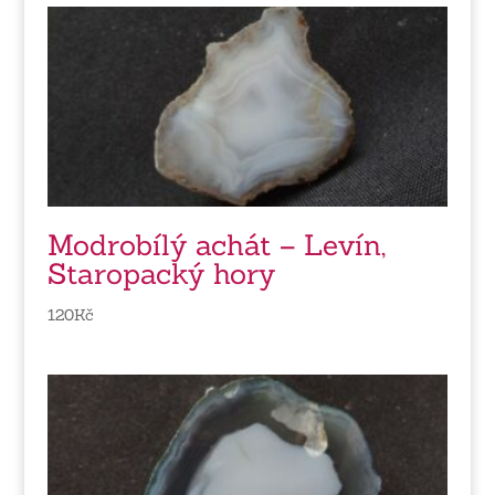
Modrobílý achát – Levín,
Staropacký hory
120
Kč