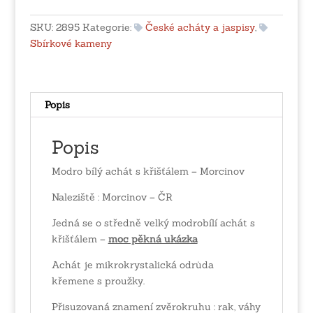
s
křišťálem
SKU:
2895
Kategorie:
České acháty a jaspisy
,
-
Sbírkové kameny
Morcinov
množství
Popis
Popis
Modro bílý achát s křišťálem – Morcinov
Naleziště : Morcinov – ČR
Jedná se o středně velký modrobílí achát s
křišťálem –
moc pěkná ukázka
Achát je mikrokrystalická odrůda
křemene s proužky.
Přisuzovaná znamení zvěrokruhu : rak, váhy