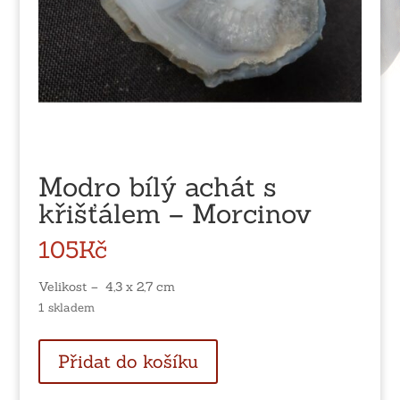
Modro bílý achát s
křišťálem – Morcinov
105
Kč
Velikost – 4,3 x 2,7 cm
1 skladem
Modro
Přidat do košíku
bílý
achát