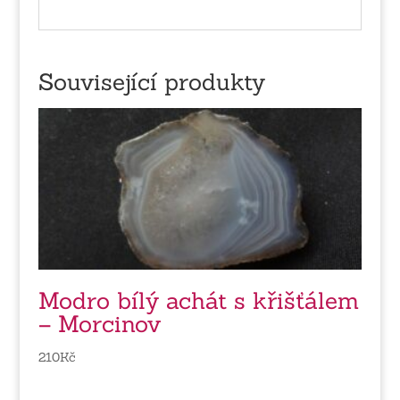
Související produkty
Modro bílý achát s křišťálem
– Morcinov
210
Kč