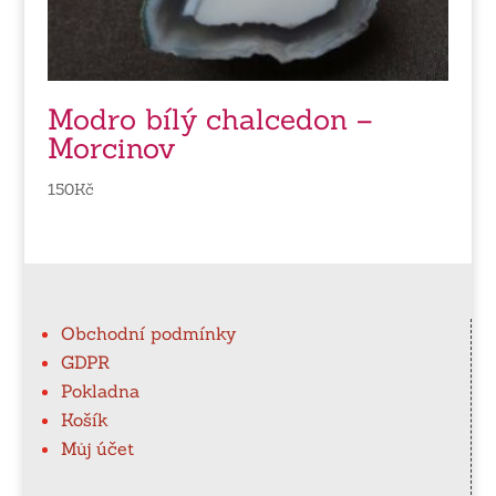
Modro bílý chalcedon –
Morcinov
150
Kč
Obchodní podmínky
GDPR
Pokladna
Košík
Můj účet