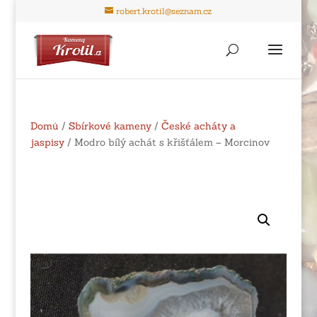
robert.krotil@seznam.cz
Domů
/
Sbírkové kameny
/
České acháty a
jaspisy
/ Modro bílý achát s křišťálem – Morcinov