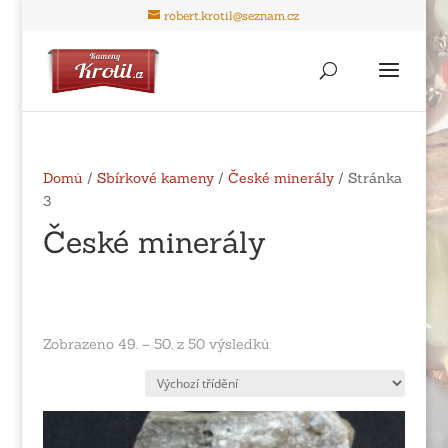
robert.krotil@seznam.cz
Domů
/
Sbírkové kameny
/
České minerály
/ Stránka
3
České minerály
Zobrazeno 49. – 50. z 50 výsledků