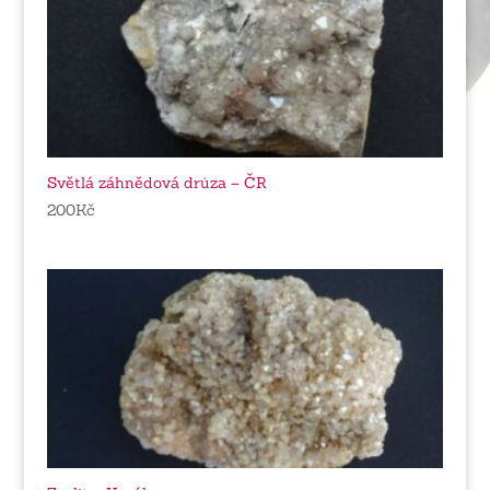
Světlá záhnědová drůza – ČR
200
Kč