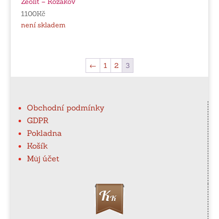
Zeolit – Kozákov
1100
Kč
není skladem
←
1
2
3
Obchodní podmínky
GDPR
Pokladna
Košík
Můj účet