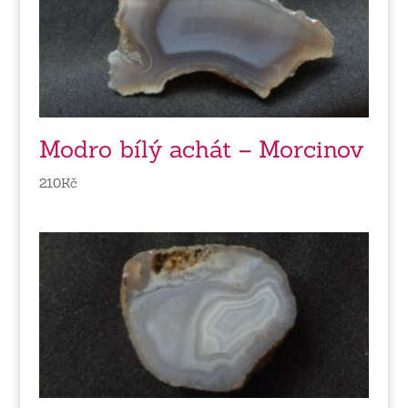
Modro bílý achát – Morcinov
210
Kč