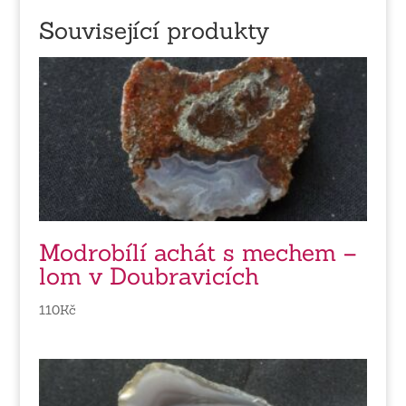
Související produkty
Modrobílí achát s mechem –
lom v Doubravicích
110
Kč