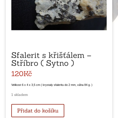
Sfalerit s křišťálem –
Stříbro ( Sytno )
120
Kč
Velikost 6 x 4 x 3,5 cm ( krystaly sfaleritu do 2 mm, váha 84 g. )
1 skladem
Sfalerit
Přidat do košíku
s