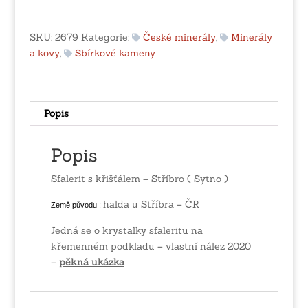
křišťálem
-
Stříbro
SKU:
2679
Kategorie:
České minerály
,
Minerály
(
a kovy
,
Sbírkové kameny
Sytno
)
množství
Popis
Popis
Sfalerit s křišťálem – Stříbro ( Sytno )
halda u Stříbra – ČR
Země původu :
Jedná se o krystalky sfaleritu na
křemenném podkladu – vlastní nález 2020
–
pěkná ukázka