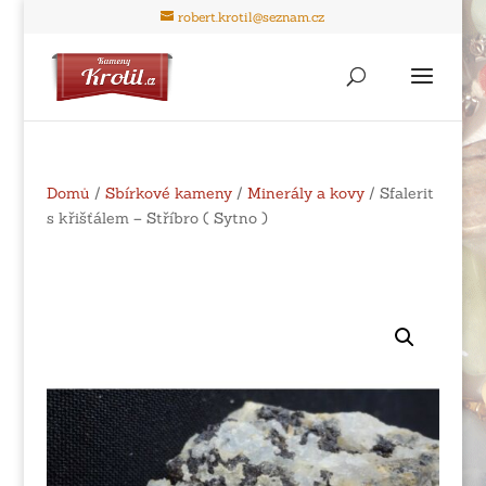
robert.krotil@seznam.cz
Domů
/
Sbírkové kameny
/
Minerály a kovy
/ Sfalerit
s křišťálem – Stříbro ( Sytno )