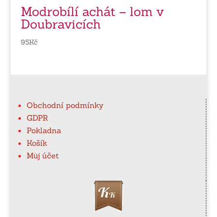
Modrobílí achát – lom v
Doubravicích
95
Kč
Obchodní podmínky
GDPR
Pokladna
Košík
Můj účet