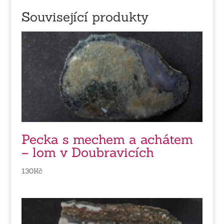
Související produkty
Pecka s mechem a achátem
– lom v Doubravicích
130
Kč