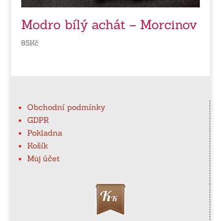
Modro bílý achát – Morcinov
85
Kč
Obchodní podmínky
GDPR
Pokladna
Košík
Můj účet