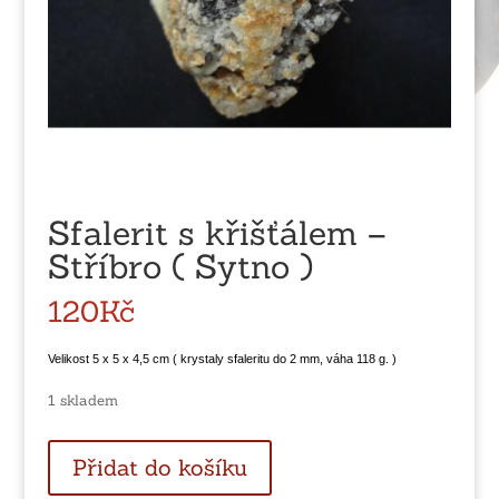
Sfalerit s křišťálem –
Stříbro ( Sytno )
120
Kč
Velikost 5 x 5 x 4,5 cm ( krystaly sfaleritu do 2 mm, váha 118 g. )
1 skladem
Sfalerit
Přidat do košíku
s