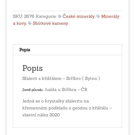
křišťálem
-
Stříbro
SKU:
2676
Kategorie:
České minerály
,
Minerály
(
a kovy
,
Sbírkové kameny
Sytno
)
množství
Popis
Popis
Sfalerit s křišťálem – Stříbro ( Sytno )
halda u Stříbra – ČR
Země původu :
Jedná se o krystalky sfaleritu na
křemenném podkladu s geodou z křišťálu –
vlastní nález 2020