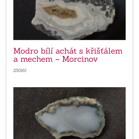
Modro bílí achát s křišťálem
a mechem – Morcinov
250
Kč