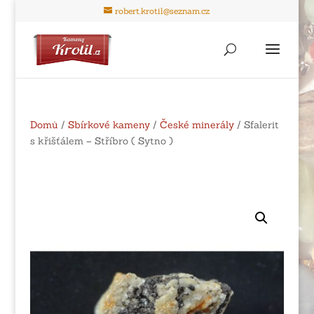
robert.krotil@seznam.cz
Domů
/
Sbírkové kameny
/
České minerály
/ Sfalerit
s křišťálem – Stříbro ( Sytno )