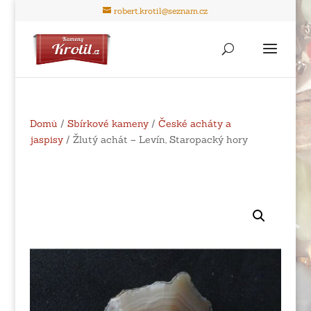
robert.krotil@seznam.cz
Domů
/
Sbírkové kameny
/
České acháty a
jaspisy
/ Žlutý achát – Levín, Staropacký hory