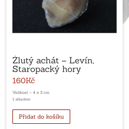
Žlutý achát – Levín,
Staropacký hory
160
Kč
Velikost – 4 x 3 cm
1 skladem
Žlutý
Přidat do košíku
achát
-