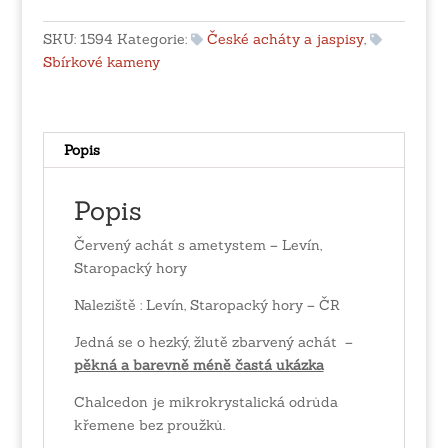
Levín,
Staropacký
SKU:
1594
Kategorie:
České acháty a jaspisy
,
hory
Sbírkové kameny
množství
Popis
Popis
Červený achát s ametystem – Levín,
Staropacký hory
Naleziště : Levín, Staropacký hory – ČR
Jedná se o hezký, žlutě zbarvený achát –
pěkná a barevně méně častá ukázka
Chalcedon je mikrokrystalická odrůda
křemene bez proužků.