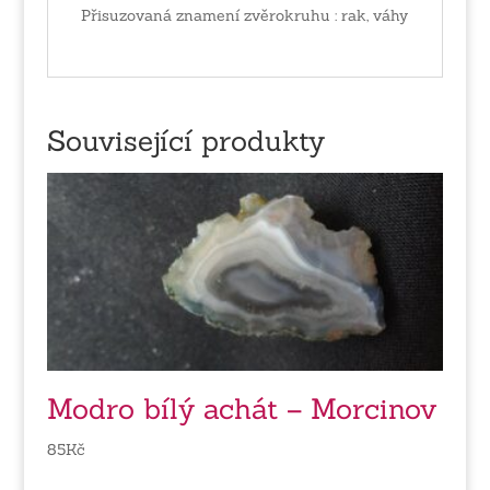
Přisuzovaná znamení zvěrokruhu : rak, váhy
Související produkty
Modro bílý achát – Morcinov
85
Kč