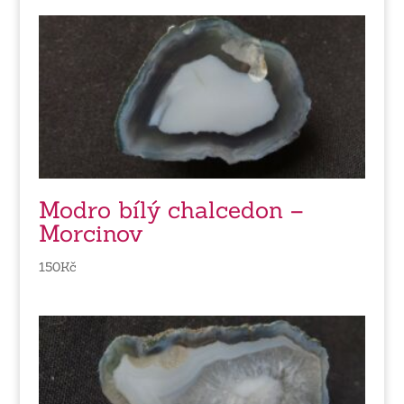
Modro bílý chalcedon –
Morcinov
150
Kč