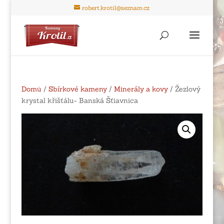
robert.krotil@seznam.cz
Domů
/
Sbírkové kameny
/
Minerály a kovy
/ Žezlový
krystal křišťálu- Banská Šťiavnica