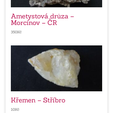
Ametystová drůza –
Morcínov – ČR
350
Kč
Křemen – Stříbro
10
Kč