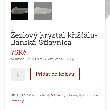
Žezlový krystal křišťálu-
Banská Šťiavnica
75
Kč
Velikost 3,6 x 1,4 x 1,2 cm, váha – 6,1 g.
Žezlový
Přidat do košíku
krystal
křišťálu-
Banská
Šťiavnica
SKU:
3147
Kategorie:
Minerály a kovy
,
Slovenské
množství
kameny