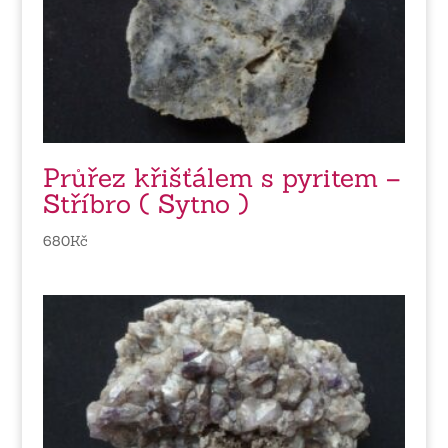
Průřez křišťálem s pyritem –
Stříbro ( Sytno )
680
Kč