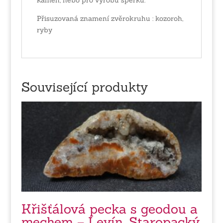
Přisuzovaná znamení zvěrokruhu : kozoroh,
ryby
Související produkty
Křišťálová pecka s geodou a
mechem – Levín, Staropacký