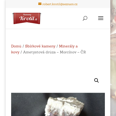
robert.krotil@seznam.cz
Domů
/
Sbírkové kameny
/
Minerály a
kovy
/ Ametystová drůza – Morcínov – ČR