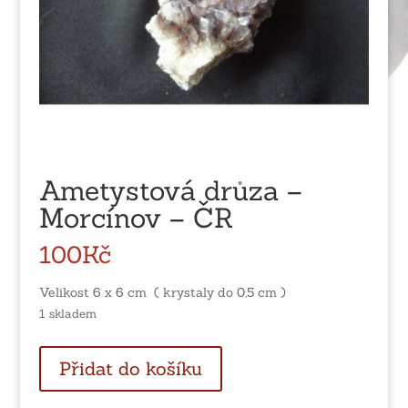
Ametystová drůza –
Morcínov – ČR
100
Kč
Velikost 6 x 6 cm ( krystaly do 0,5 cm )
1 skladem
Ametystová
Přidat do košíku
drůza
-