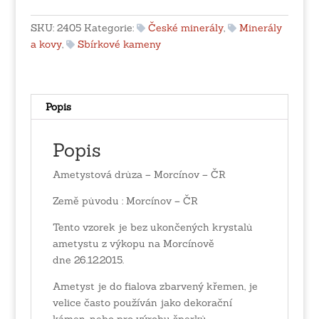
Morcínov
-
SKU:
2405
Kategorie:
České minerály
,
Minerály
ČR
a kovy
,
Sbírkové kameny
množství
Popis
Popis
Ametystová drůza – Morcínov – ČR
Země původu : Morcínov – ČR
Tento vzorek je bez ukončených krystalů
ametystu z výkopu na Morcínově
dne 26.12.2015.
Ametyst je do fialova zbarvený křemen, je
velice často používán jako dekorační
kámen, nebo pro výrobu šperků.