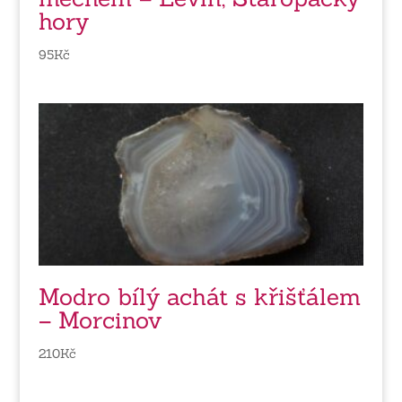
hory
95
Kč
Modro bílý achát s křišťálem
– Morcinov
210
Kč