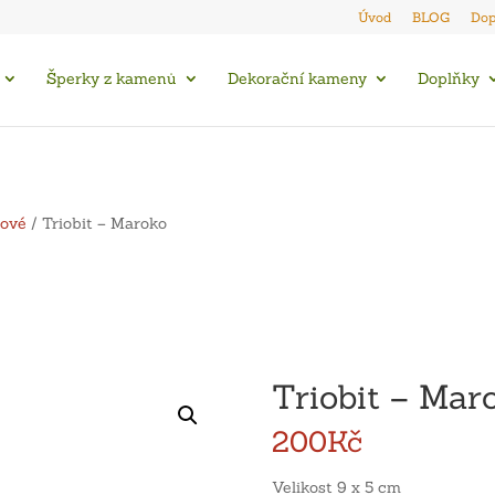
Úvod
BLOG
Dop
Šperky z kamenů
Dekorační kameny
Doplňky
hové
/ Triobit – Maroko
Triobit – Mar
200
Kč
Velikost 9 x 5 cm