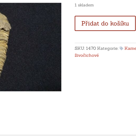
1 skladem
Triobit
Přidat do košíku
-
Maroko
množství
SKU:
1470
Kategorie:
Kame
živočichové