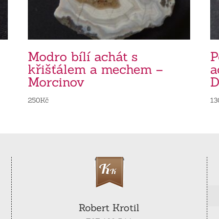
Modro bílí achát s
P
křišťálem a mechem –
a
Morcinov
D
250
Kč
13
Robert Krotil