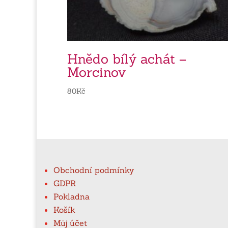
Hnědo bílý achát –
Morcinov
80
Kč
Obchodní podmínky
GDPR
Pokladna
Košík
Můj účet