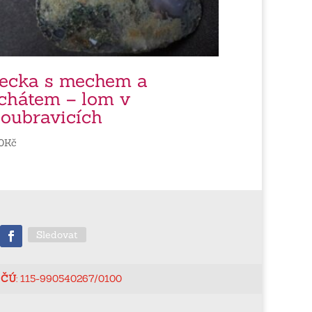
ecka s mechem a
chátem – lom v
oubravicích
0
Kč
Sledovat
ČÚ
: 115-990540267/0100