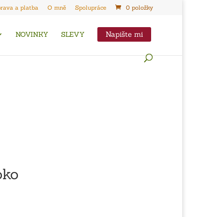
rava a platba
O mně
Spolupráce
0 položky
Napište mi
NOVINKY
SLEVY
oko