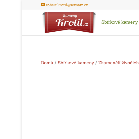
robert.krotil@seznam.cz
Sbírkové kameny
Domů
/
Sbírkové kameny
/
Zkamenělí živočic