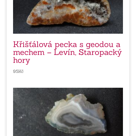
Křišťálová pecka s geodou a
mechem – Levín, Staropacký
hory
95
Kč