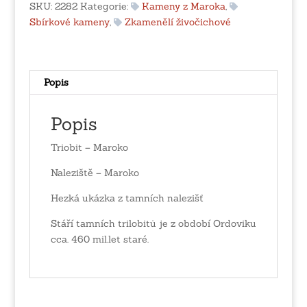
SKU:
2282
Kategorie:
Kameny z Maroka
,
Sbírkové kameny
,
Zkamenělí živočichové
Popis
Popis
Triobit – Maroko
Naleziště – Maroko
Hezká ukázka z tamních nalezišť
Stáří tamních trilobitů je z období Ordoviku
cca. 460 mil.let staré.