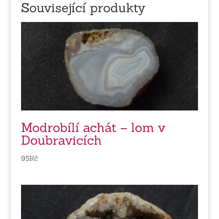
Související produkty
Modrobílí achát – lom v
Doubravicích
95
Kč