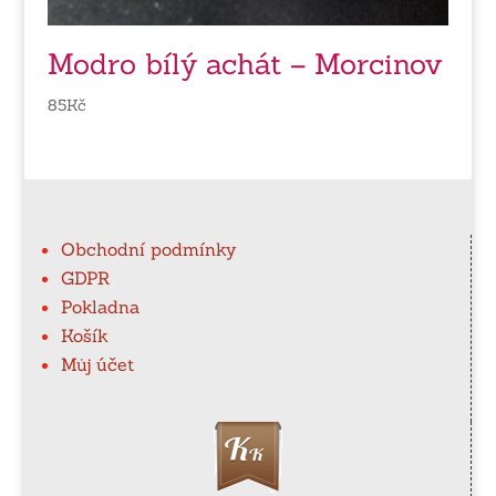
Modro bílý achát – Morcinov
85
Kč
Obchodní podmínky
GDPR
Pokladna
Košík
Můj účet