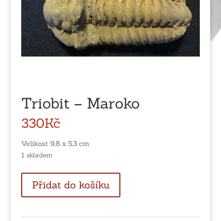
Triobit – Maroko
330
Kč
Velikost 9,8 x 5,3 cm
1 skladem
Triobit
Přidat do košíku
-
Maroko
množství