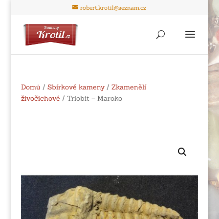
robert.krotil@seznam.cz
Domů
/
Sbírkové kameny
/
Zkamenělí
živočichové
/ Triobit – Maroko