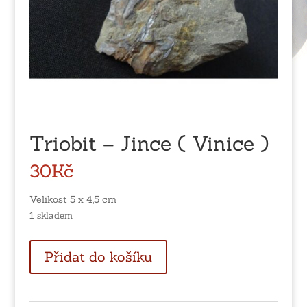
Triobit – Jince ( Vinice )
30
Kč
Velikost 5 x 4,5 cm
1 skladem
Triobit
Přidat do košíku
-
Jince
(