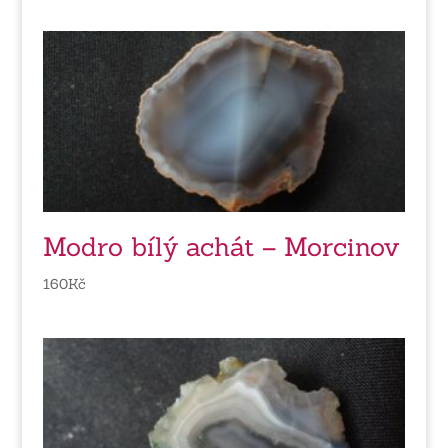
Modro bílý achát – Morcinov
160
Kč