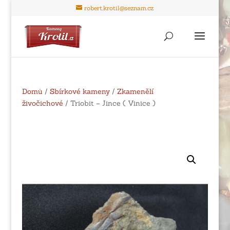
robert.krotil@seznam.cz
Domů
/
Sbírkové kameny
/
Zkamenělí
živočichové
/ Triobit – Jince ( Vinice )