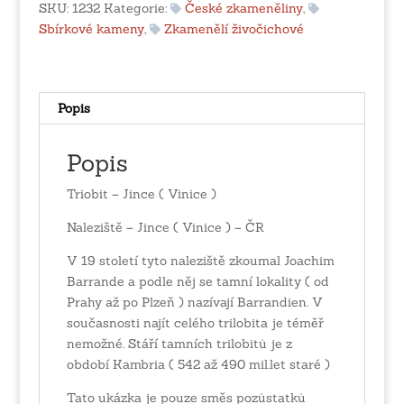
Vinice
SKU:
1232
Kategorie:
České zkameněliny
,
)
Sbírkové kameny
,
Zkamenělí živočichové
množství
Popis
Popis
Triobit – Jince ( Vinice )
Naleziště – Jince ( Vinice ) – ČR
V 19 století tyto naleziště zkoumal Joachim
Barrande a podle něj se tamní lokality ( od
Prahy až po Plzeň ) nazívají Barrandien. V
současnosti najít celého trilobita je téměř
nemožné. Stáří tamních trilobitů je z
období Kambria ( 542 až 490 mil.let staré )
Tato ukázka je pouze směs pozůstatků