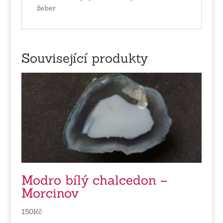
žeber
Související produkty
Modro bílý chalcedon –
Morcinov
150
Kč