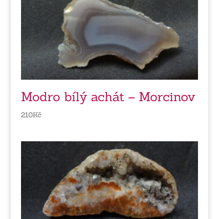
Modro bílý achát – Morcinov
210
Kč