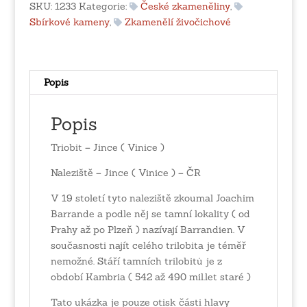
Vinice
SKU:
1233
Kategorie:
České zkameněliny
,
)
Sbírkové kameny
,
Zkamenělí živočichové
množství
Popis
Popis
Triobit – Jince ( Vinice )
Naleziště – Jince ( Vinice ) – ČR
V 19 století tyto naleziště zkoumal Joachim
Barrande a podle něj se tamní lokality ( od
Prahy až po Plzeň ) nazívají Barrandien. V
současnosti najít celého trilobita je téměř
nemožné. Stáří tamních trilobitů je z
období Kambria ( 542 až 490 mil.let staré )
Tato ukázka je pouze otisk části hlavy