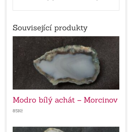
Související produkty
Modro bílý achát – Morcinov
85
Kč