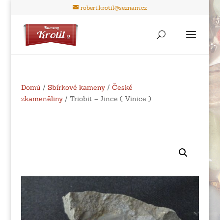
robert.krotil@seznam.cz
Domů
/
Sbírkové kameny
/
České
zkameněliny
/ Triobit – Jince ( Vinice )