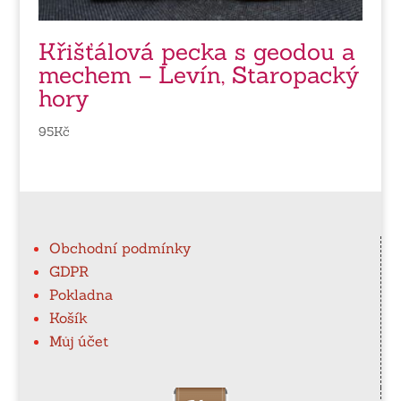
Křišťálová pecka s geodou a
mechem – Levín, Staropacký
hory
95
Kč
Obchodní podmínky
GDPR
Pokladna
Košík
Můj účet