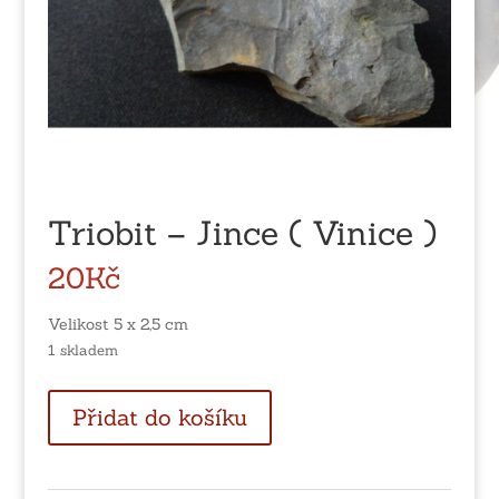
Triobit – Jince ( Vinice )
20
Kč
Velikost 5 x 2,5 cm
1 skladem
Triobit
Přidat do košíku
-
Jince
(