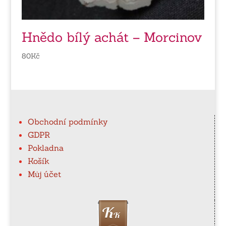
Hnědo bílý achát – Morcinov
80
Kč
Obchodní podmínky
GDPR
Pokladna
Košík
Můj účet