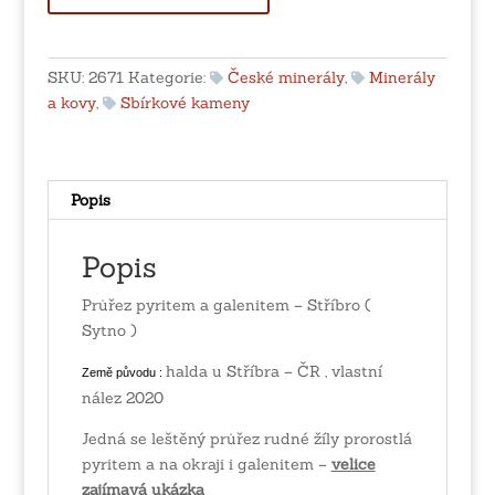
a
galenitem
-
SKU:
2671
Kategorie:
České minerály
,
Minerály
Stříbro
a kovy
,
Sbírkové kameny
(
Sytno
)
množství
Popis
Popis
Průřez pyritem a galenitem – Stříbro (
Sytno )
halda u Stříbra – ČR , vlastní
Země původu :
nález 2020
Jedná se leštěný průřez rudné žíly prorostlá
pyritem a na okraji i galenitem –
velice
zajímavá ukázka