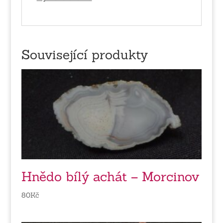
Související produkty
Hnědo bílý achát – Morcinov
80
Kč