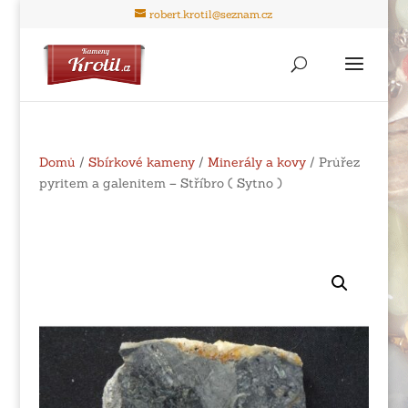
robert.krotil@seznam.cz
Domů
/
Sbírkové kameny
/
Minerály a kovy
/ Průřez
pyritem a galenitem – Stříbro ( Sytno )