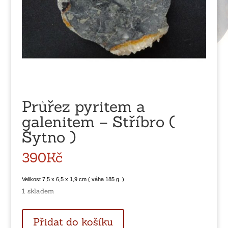
Průřez pyritem a
galenitem – Stříbro (
Sytno )
390
Kč
Velikost 7,5 x 6,5 x 1,9 cm ( váha 185 g. )
1 skladem
Průřez
Přidat do košíku
pyritem