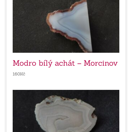
Modro bílý achát – Morcinov
160
Kč