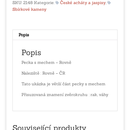
Rovně
SKU:
2148
Kategorie:
České acháty a jaspisy
,
množství
Sbírkové kameny
Popis
Popis
Pecka s mechem – Rovně
Naleziště : Rovně – ČR
Tato ukázka je větší část pecky s mechem
Přisuzovaná znamení zvěrokruhu : rak, váhy
Související produkty