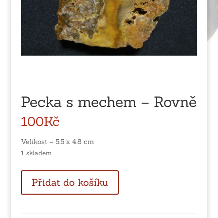
Pecka s mechem – Rovně
100
Kč
Velikost – 5,5 x 4,8 cm
1 skladem
Pecka
Přidat do košíku
s
mechem
-