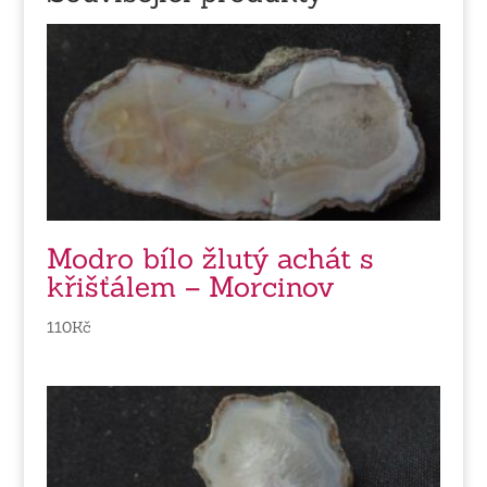
Modro bílo žlutý achát s
křišťálem – Morcinov
110
Kč