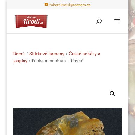
robert.krotil@seznam.cz
Domů
/
Sbírkové kameny
/
České acháty a
jaspisy
/ Pecka s mechem – Rovně