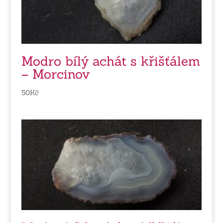
Modro bílý achát s křišťálem
– Morcinov
50
Kč