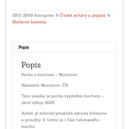
mechem
-
Morcínov
SKU:
2649
Kategorie:
České acháty a jaspisy
,
množství
Sbírkové kameny
Popis
Popis
Pecka s mechem – Morcínov
Naleziště: Morcinov- ČR
Tato ukázka je pecka vyplněná mechem –
jarní výkop 2020
Achát je mikrokrystalická odrůda křemene
a proužky. V tomto je i část takzvaného
mechu.