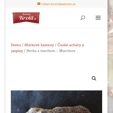
robert.krotil@seznam.cz
Domů
/
Sbírkové kameny
/
České acháty a
jaspisy
/ Pecka s mechem – Morcínov