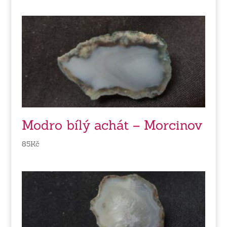
Modro bílý achát – Morcinov
85
Kč