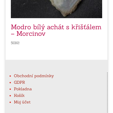
Modro bílý achát s křišťálem
– Morcinov
50
Kč
Obchodní podmínky
GDPR
Pokladna
Košík
Můj účet