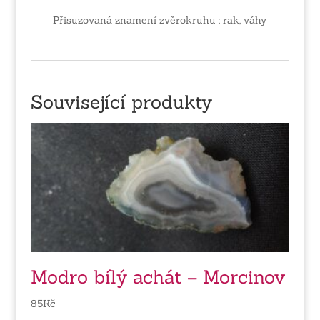
Přisuzovaná znamení zvěrokruhu : rak, váhy
Související produkty
Modro bílý achát – Morcinov
85
Kč