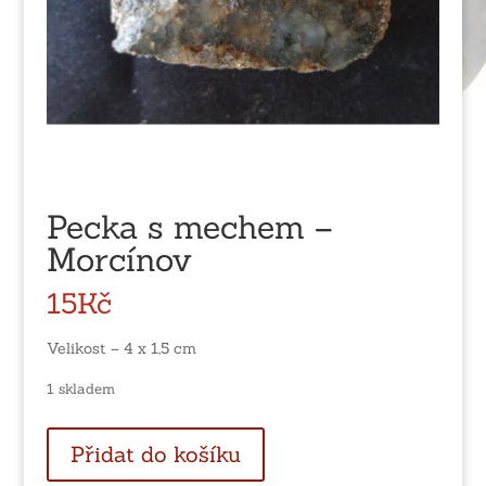
Pecka s mechem –
Morcínov
15
Kč
Velikost – 4 x 1,5 cm
1 skladem
Pecka
Přidat do košíku
s