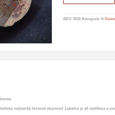
jaspisem
-
St.
SKU:
3516
Kategorie:
Kame
Egidien,
Německo
množství
cedonem
 hvězdy, nejčastěji červeně zbarvené. Lokalita je již vytěžena a no