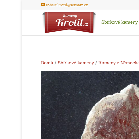
robert.krotil@seznam.cz
Sbírkové kameny
Domů
/
Sbírkové kameny
/
Kameny z Německ