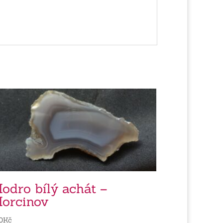
odro bílý achát –
orcinov
0
Kč