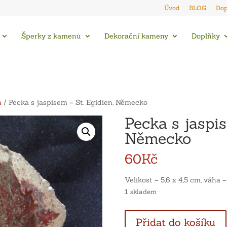
Úvod
BLOG
Dop
Šperky z kamenů
Dekorační kameny
Doplňky
a
/ Pecka s jaspisem – St. Egidien, Německo
Pecka s jaspis
Německo
60
Kč
Velikost – 5,6 x 4,5 cm, váha –
1 skladem
Pecka
Přidat do košíku
s