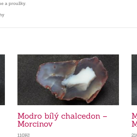
e a proužky.
hy
Modro bílý chalcedon –
M
Morcinov
M
110
Kč
21