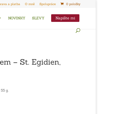
rava a platba
O mně
Spolupráce
0 položky
Napište mi
NOVINKY
SLEVY
em – St. Egidien,
 55 g.