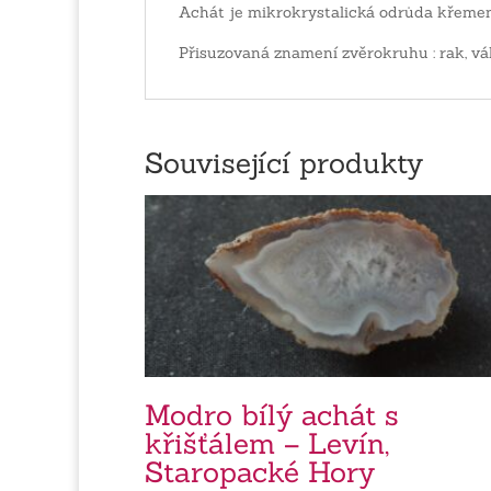
Achát je mikrokrystalická odrůda křemen
Přisuzovaná znamení zvěrokruhu : rak, vá
Související produkty
Modro bílý achát s
křišťálem – Levín,
Staropacké Hory