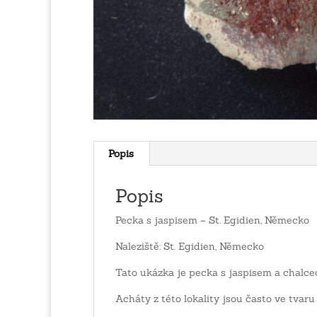
Popis
Popis
Pecka s jaspisem – St. Egidien, Německo
Naleziště: St. Egidien, Německo
Tato ukázka je pecka s jaspisem a chal
Acháty z této lokality jsou často ve tvaru