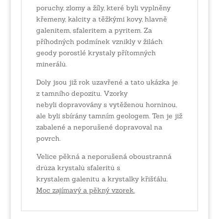
poruchy, zlomy a žíly, které byli vyplněny
křemeny, kalcity a těžkými kovy, hlavně
galenitem, sfaleritem a pyritem. Za
příhodných podmínek vznikly v žilách
geody porostlé krystaly přítomných
minerálů.
Doly jsou již rok uzavřené a tato ukázka je
z tamního depozitu. Vzorky
nebyli dopravovány s vytěženou horninou,
ale byli sbírány tamním geologem. Ten je již
zabalené a neporušené dopravoval na
povrch.
Velice pěkná a neporušená oboustranná
drůza krystalů sfaleritů s
krystalem galenitu a krystalky křišťálu.
Moc zajímavý a pěkný vzorek.