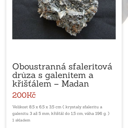
Oboustranná sfaleritová
drůza s galenitem a
křišťálem – Madan
200
Kč
Velikost 8,5 x 6,5 x 3,5 cm ( krystaly sfaleritu a
galenitu 3 až 5 mm, křišťál do 1,5 cm, váha 196 g. )
1 skladem