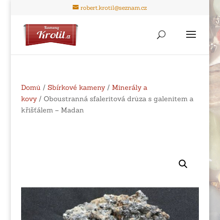
robert.krotil@seznam.cz
Domů
/
Sbírkové kameny
/
Minerály a
kovy
/ Oboustranná sfaleritová drůza s galenitem a
křišťálem – Madan