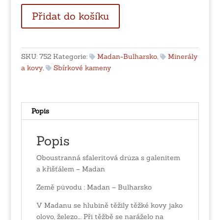
Oboustranná
Přidat do košíku
sfaleritová
drůza
s
galenitem
SKU:
752
Kategorie:
Madan-Bulharsko
,
Minerály
a
a kovy
,
Sbírkové kameny
křišťálem
-
Madan
množství
Popis
Popis
Oboustranná sfaleritová drůza s galenitem
a křišťálem – Madan
Země původu : Madan – Bulharsko
V Madanu se hlubině těžily těžké kovy jako
olovo, železo…. Při těžbě se naráželo na