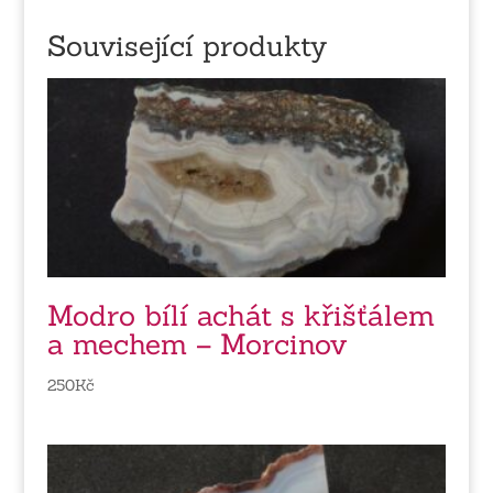
Související produkty
Modro bílí achát s křišťálem
a mechem – Morcinov
250
Kč