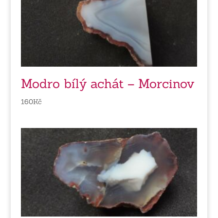
Modro bílý achát – Morcinov
160
Kč