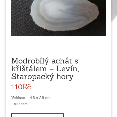
Modrobílý achát s
křišťálem – Levín,
Staropacký hory
110
Kč
Velikost – 4,6 x 2,6 cm
1 skladem
Modrobílý