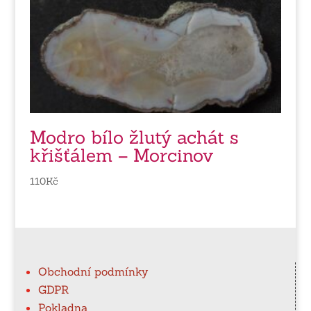
Modro bílo žlutý achát s
křišťálem – Morcinov
110
Kč
Obchodní podmínky
GDPR
Pokladna