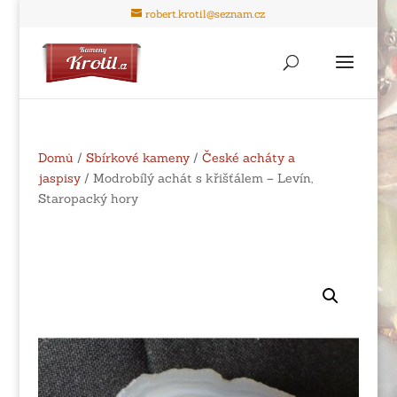
robert.krotil@seznam.cz
Domů
/
Sbírkové kameny
/
České acháty a
jaspisy
/ Modrobílý achát s křišťálem – Levín,
Staropacký hory