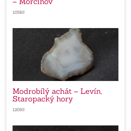
– Morcinov
105
Kč
Modrobílý achát – Levín,
Staropacký hory
120
Kč