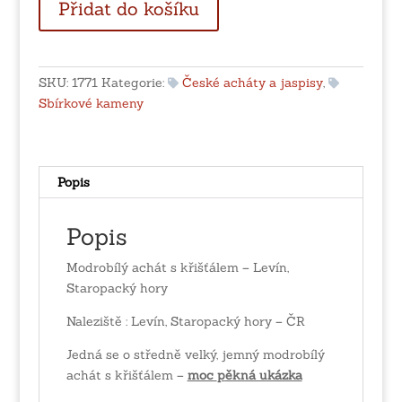
Přidat do košíku
achát
s
křišťálem
-
SKU:
1771
Kategorie:
České acháty a jaspisy
,
Levín,
Sbírkové kameny
Staropacký
hory
množství
Popis
Popis
Modrobílý achát s křišťálem – Levín,
Staropacký hory
Naleziště : Levín, Staropacký hory – ČR
Jedná se o středně velký, jemný modrobílý
achát s křišťálem –
moc
p
ěkná ukázka