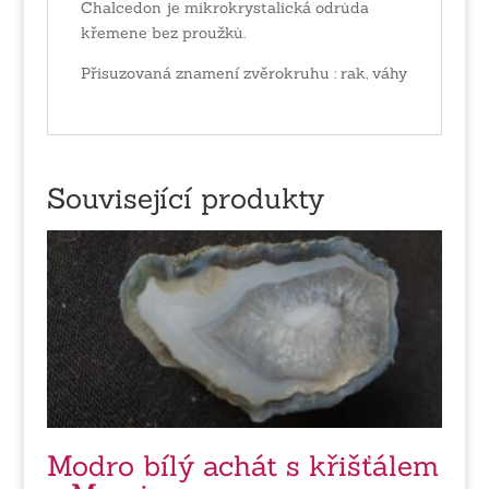
Chalcedon je mikrokrystalická odrůda
křemene bez proužků.
Přisuzovaná znamení zvěrokruhu : rak, váhy
Související produkty
Modro bílý achát s křišťálem