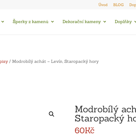
Úvod
BLOG
Dop
Šperky z kamenů
Dekorační kameny
Doplňky
pisy
/ Modrobílý achát – Levín, Staropacký hory
Modrobílý ach
Staropacký h
60
Kč