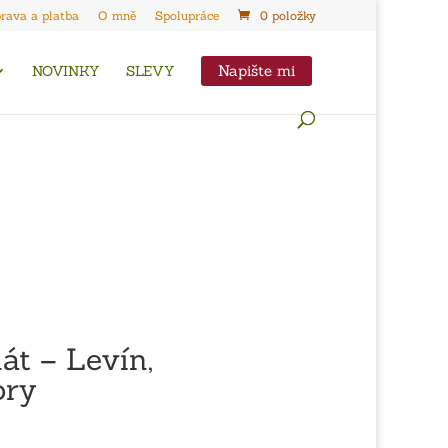
rava a platba
O mně
Spolupráce
0 položky
Napište mi
NOVINKY
SLEVY
át – Levín,
ory