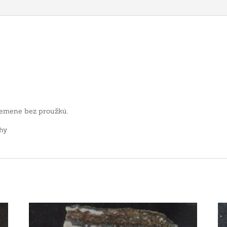
řemene bez proužků.
hy