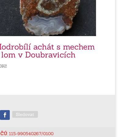
odrobílí achát s mechem
 lom v Doubravicích
0
Kč
Sledovat
ČÚ
: 115-990540267/0100