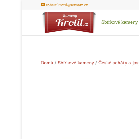
robert.krotil@seznam.cz
Sbírkové kameny
Domů
/
Sbírkové kameny
/
České acháty a jas