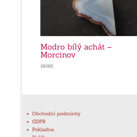
Modro bílý achát –
Morcinov
160
Kč
Obchodní podmínky
GDPR
Pokladna