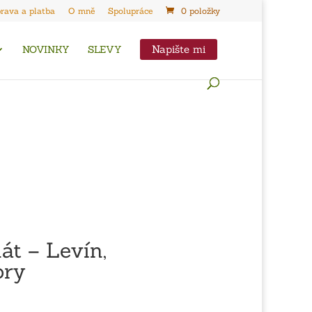
rava a platba
O mně
Spolupráce
0 položky
Napište mi
NOVINKY
SLEVY
át – Levín,
ory