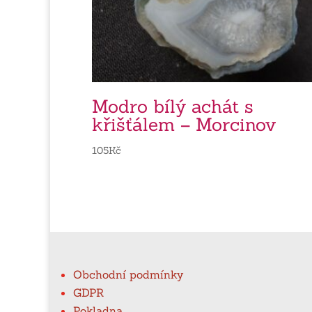
Modro bílý achát s
křišťálem – Morcinov
105
Kč
Obchodní podmínky
GDPR
Pokladna