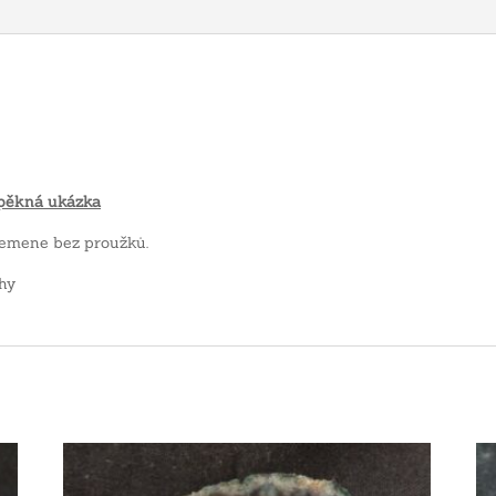
pěkná ukázka
řemene bez proužků.
hy