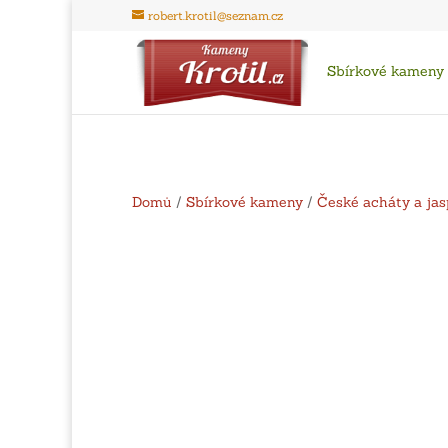
robert.krotil@seznam.cz
Sbírkové kameny
Domů
/
Sbírkové kameny
/
České acháty a jas