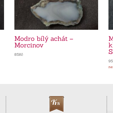
Modro bílý achát –
M
Morcinov
k
S
85
Kč
95
ne