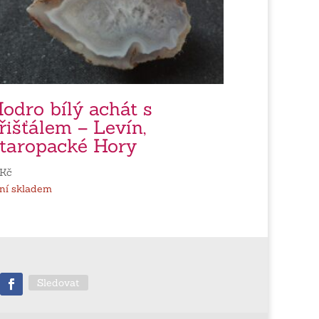
odro bílý achát s
řišťálem – Levín,
taropacké Hory
Kč
ní skladem
Sledovat