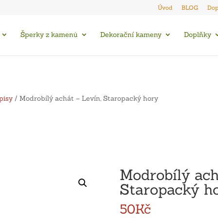
Úvod
BLOG
Dop
Šperky z kamenů
Dekorační kameny
Doplňky
pisy
/ Modrobílý achát – Levín, Staropacký hory
Modrobílý ach
Staropacký h
50
Kč