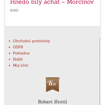
Hnědo bílý achát – Morcinov
80
Kč
Obchodní podmínky
GDPR
Pokladna
Košík
Můj účet
Robert Krotil