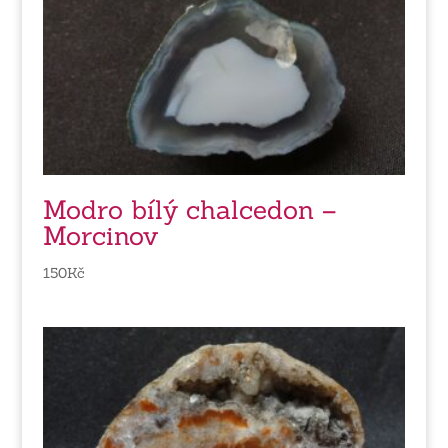
Modro bílý chalcedon –
Morcinov
150
Kč