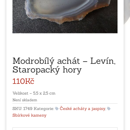
Modrobílý achát – Levín,
Staropacký hory
110
Kč
Velikost – 5,5 x 2,5 cm
Není skladem
SKU:
1749
Kategorie:
České acháty a jaspisy
,
Sbírkové kameny