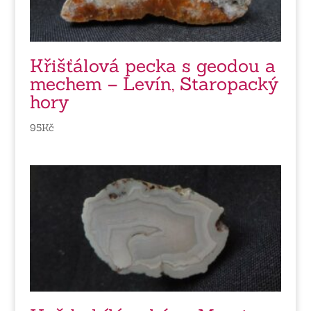
Křišťálová pecka s geodou a
mechem – Levín, Staropacký
hory
95
Kč