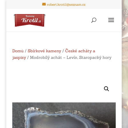
robert.krotil@seznam.cz
Domů
/
Sbírkové kameny
/
České acháty a
jaspisy
/ Modrobílý achát – Levín, Staropacký hory