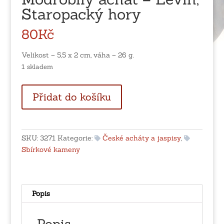
Staropacký hory
80
Kč
Velikost – 5,5 x 2 cm, váha – 26 g.
1 skladem
Modrobílý
Přidat do košíku
achát
-
Levín,
Staropacký
SKU:
3271
Kategorie:
České acháty a jaspisy
,
hory
Sbírkové kameny
množství
Popis
Popis