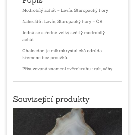
Modrobílý achát – Levín, Staropacký hory
Naleziště : Levín, Staropacký hory – ČR
Jedná se středně velký světlý modrobílý
achát
Chalcedon je mikrokrystalická odrůda
křemene bez proužků.
Přisuzovaná znamení zvěrokruhu : rak, váhy
Související produkty