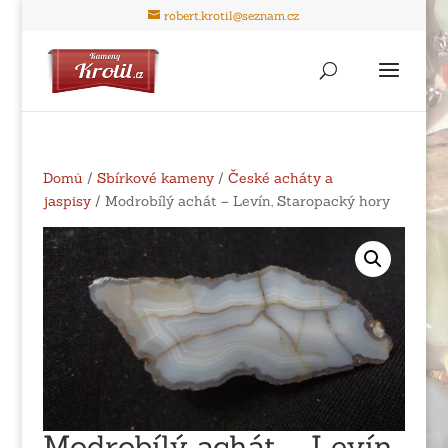
robert.krotil@seznam.cz
Domů
/
Sbírkové kameny
/
České acháty a
jaspisy
/ Modrobílý achát – Levín, Staropacký hory
Modrobílý achát – Levín,