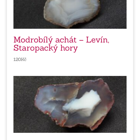
Modrobílý achát – Levín,
Staropacký hory
120
Kč