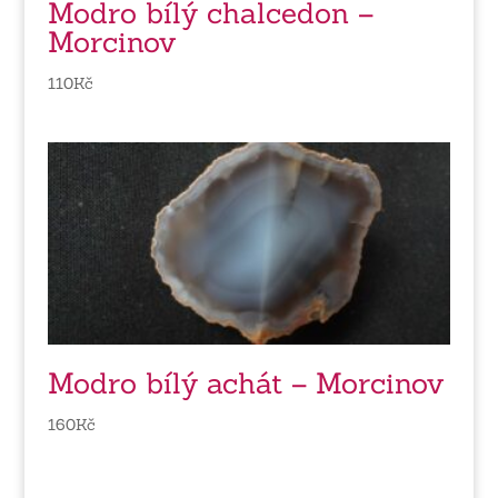
Modro bílý chalcedon –
Morcinov
110
Kč
Modro bílý achát – Morcinov
160
Kč