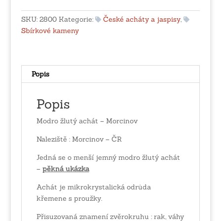
-
Morcinov
SKU:
2800
Kategorie:
České acháty a jaspisy
,
množství
Sbírkové kameny
Popis
Popis
Modro žlutý achát – Morcinov
Naleziště : Morcinov – ČR
Jedná se o menší jemný modro žlutý achát
–
pěkná ukázka
Achát je mikrokrystalická odrůda
křemene s proužky.
Přisuzovaná znamení zvěrokruhu : rak, váhy