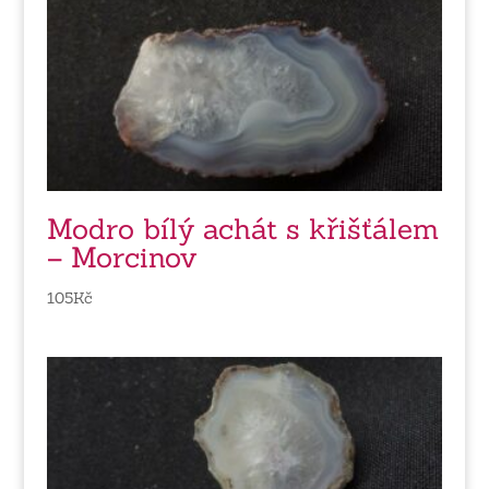
Modro bílý achát s křišťálem
– Morcinov
105
Kč