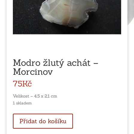
Modro žlutý achát –
Morcinov
75
Kč
Velikost – 4,5 x 2,1 cm
1 skladem
Modro
Přidat do košíku
žlutý
achát