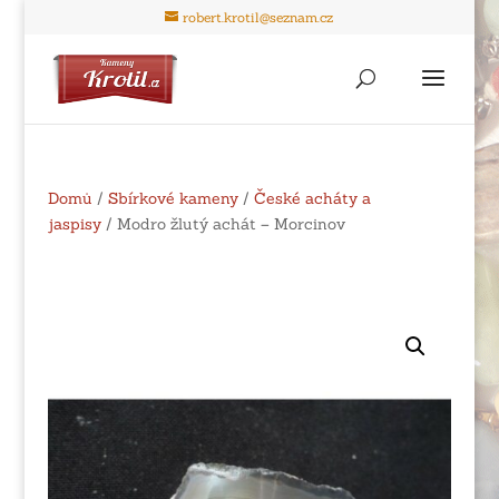
robert.krotil@seznam.cz
Domů
/
Sbírkové kameny
/
České acháty a
jaspisy
/ Modro žlutý achát – Morcinov