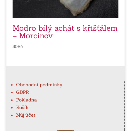
Modro bílý achát s křišťálem
– Morcinov
50
Kč
Obchodní podmínky
GDPR
Pokladna
Košík
Můj účet