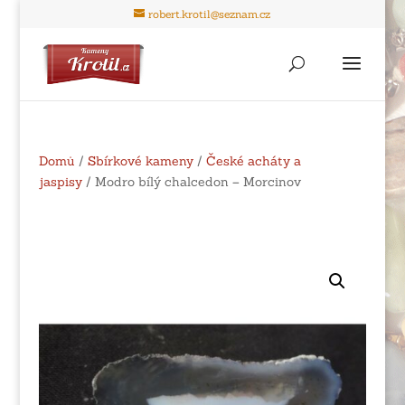
robert.krotil@seznam.cz
Domů
/
Sbírkové kameny
/
České acháty a
jaspisy
/ Modro bílý chalcedon – Morcinov