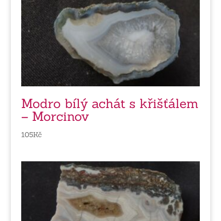
Modro bílý achát s křišťálem
– Morcinov
105
Kč