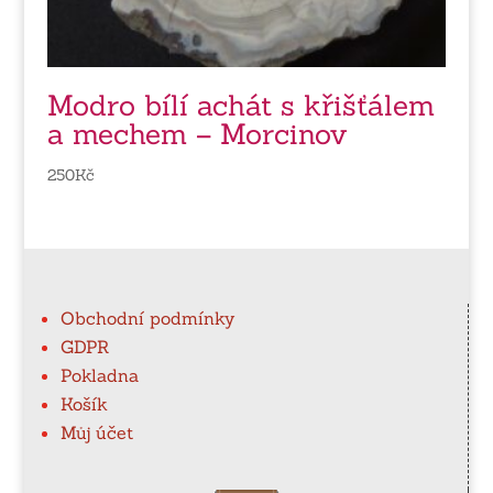
Modro bílí achát s křišťálem
a mechem – Morcinov
250
Kč
Obchodní podmínky
GDPR
Pokladna
Košík
Můj účet