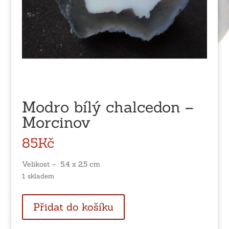
Modro bílý chalcedon –
Morcinov
85
Kč
Velikost – 5,4 x 2,5 cm
1 skladem
Modro
Přidat do košíku
bílý
chalcedon