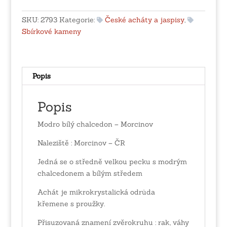
-
Morcinov
SKU:
2793
Kategorie:
České acháty a jaspisy
,
množství
Sbírkové kameny
Popis
Popis
Modro bílý chalcedon – Morcinov
Naleziště : Morcinov – ČR
Jedná se o středně velkou pecku s modrým
chalcedonem a bílým středem
Achát je mikrokrystalická odrůda
křemene s proužky.
Přisuzovaná znamení zvěrokruhu : rak, váhy