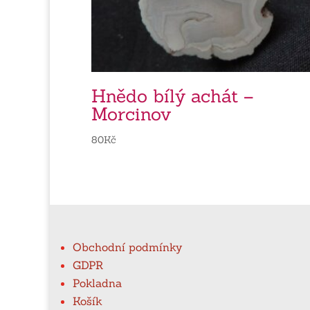
Hnědo bílý achát –
Morcinov
80
Kč
Obchodní podmínky
GDPR
Pokladna
Košík