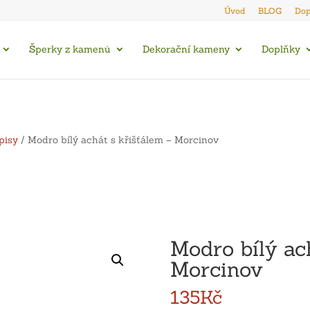
Úvod
BLOG
Dop
Šperky z kamenů
Dekorační kameny
Doplňky
pisy
/ Modro bílý achát s křišťálem – Morcinov
Modro bílý ac
Morcinov
135
Kč