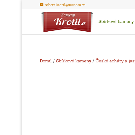
robert.krotil@seznam.cz
Sbírkové kameny
Domů
/
Sbírkové kameny
/
České acháty a jas