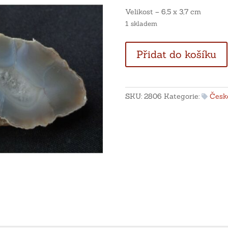
Velikost – 6,5 x 3,7 cm
1 skladem
Modro
Přidat do košíku
bílý
achát
s
křišťálem
SKU:
2806
Kategorie:
České
-
Morcinov
množství