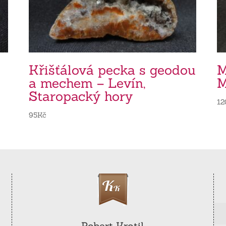
Křišťálová pecka s geodou
M
a mechem – Levín,
M
Staropacký hory
12
95
Kč
Robert Krotil