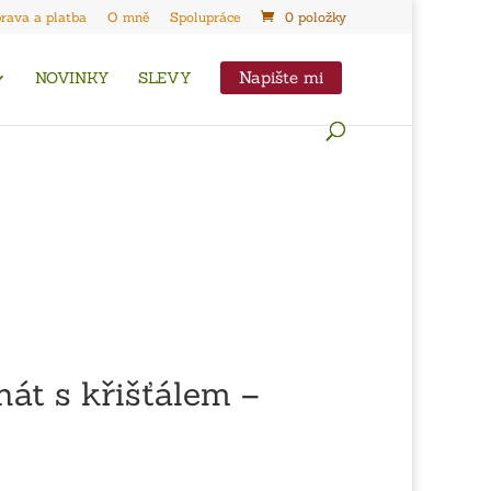
rava a platba
O mně
Spolupráce
0 položky
Napište mi
NOVINKY
SLEVY
hát s křišťálem –