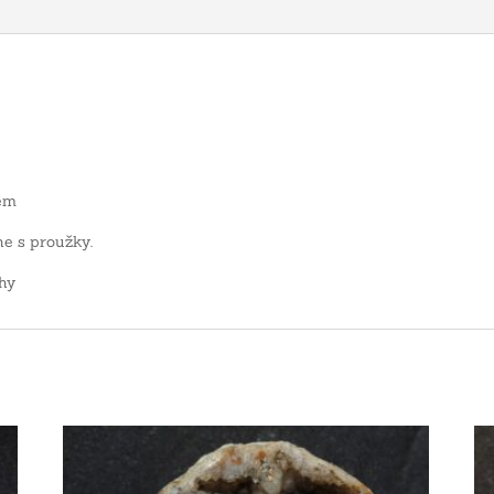
lem
e s proužky.
hy