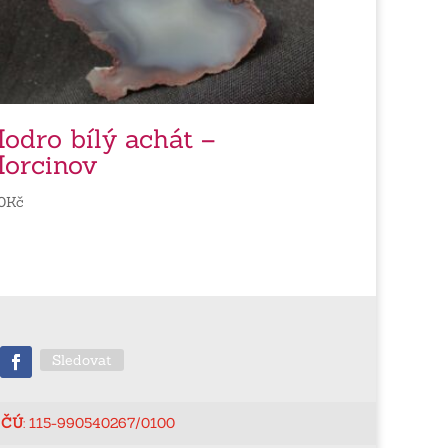
odro bílý achát –
orcinov
0
Kč
Sledovat
ČÚ
: 115-990540267/0100