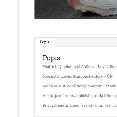
Popis
Popis
Modro bílý achát s křišťálem – Levín, St
Naleziště : Levín, Staropacké Hory – ČR
Jedná se o středně velký modrobílí achát
Achát je mikrokrystalická odrůda křemen
Přisuzovaná znamení zvěrokruhu : rak, vá