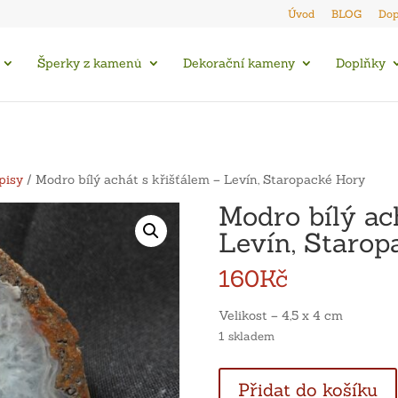
Úvod
BLOG
Dop
Šperky z kamenů
Dekorační kameny
Doplňky
pisy
/ Modro bílý achát s křišťálem – Levín, Staropacké Hory
Modro bílý ac
Levín, Starop
160
Kč
Velikost – 4,5 x 4 cm
1 skladem
Modro
Přidat do košíku
bílý