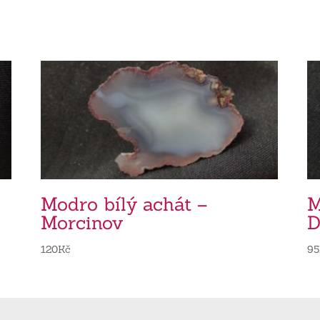
Modro bílý achát –
M
Morcinov
D
120
Kč
95