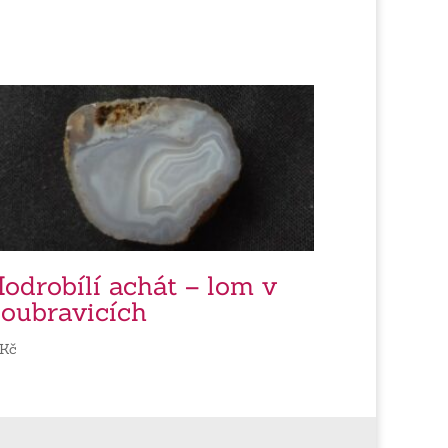
odrobílí achát – lom v
oubravicích
Kč