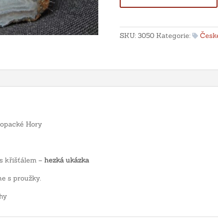
achát
s
křišťálem
SKU:
3050
Kategorie:
České
-
Levín,
Staropacké
Hory
množství
aropacké Hory
 s křišťálem –
hezká ukázka
e s proužky.
hy