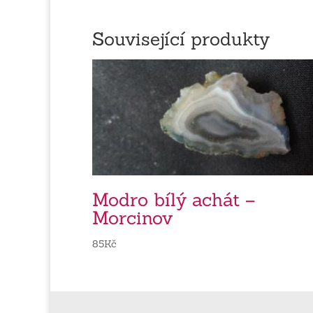
Související produkty
Modro bílý achát –
Morcinov
85
Kč