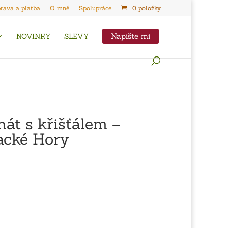
rava a platba
O mně
Spolupráce
0 položky
Napište mi
NOVINKY
SLEVY
hát s křišťálem –
acké Hory