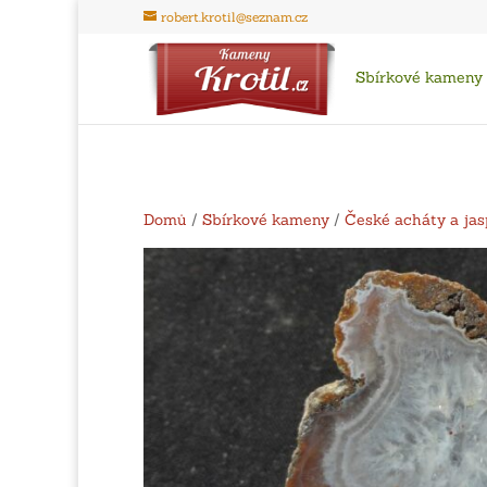
robert.krotil@seznam.cz
Sbírkové kameny
Domů
/
Sbírkové kameny
/
České acháty a jas