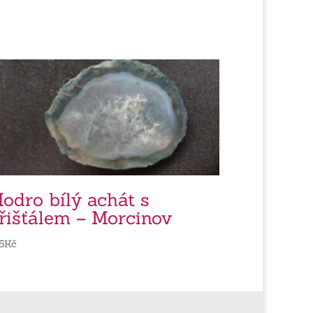
odro bílý achát s
řišťálem – Morcinov
5
Kč