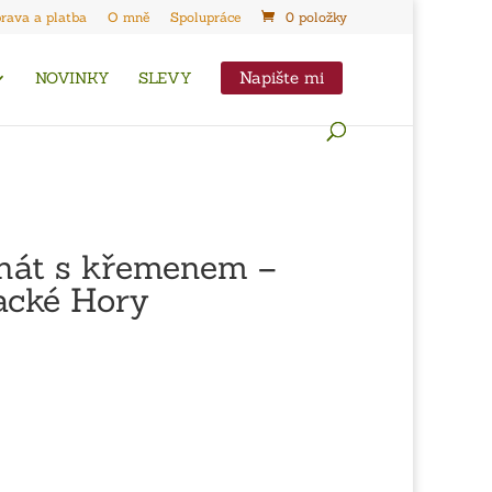
rava a platba
O mně
Spolupráce
0 položky
Napište mi
NOVINKY
SLEVY
chát s křemenem –
acké Hory