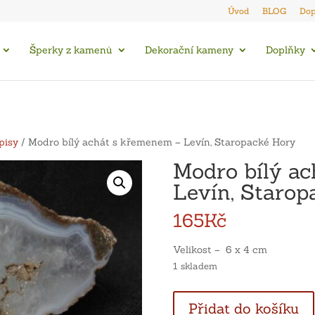
Úvod
BLOG
Dop
Šperky z kamenů
Dekorační kameny
Doplňky
pisy
/ Modro bílý achát s křemenem – Levín, Staropacké Hory
Modro bílý a
Levín, Starop
165
Kč
Velikost – 6 x 4 cm
1 skladem
Modro
Přidat do košíku
bílý