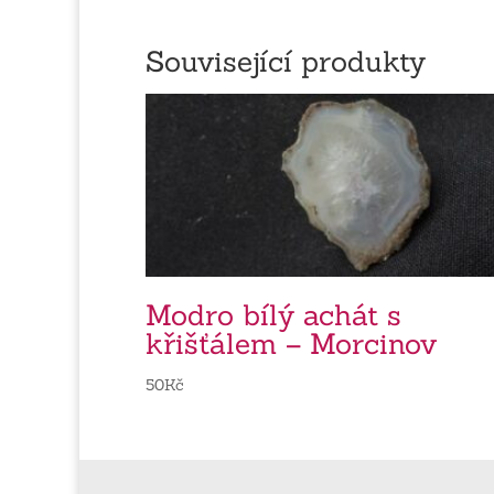
Související produkty
Modro bílý achát s
křišťálem – Morcinov
50
Kč