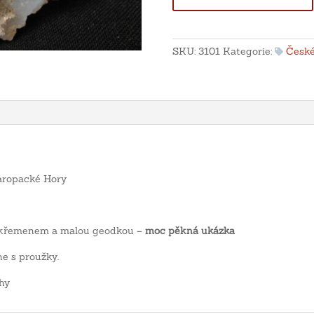
achát
s
křemenem
SKU:
3101
Kategorie:
České
-
Levín,
Staropacké
Hory
množství
aropacké Hory
 s křemenem a malou geodkou –
moc pěkná ukázka
e s proužky.
hy