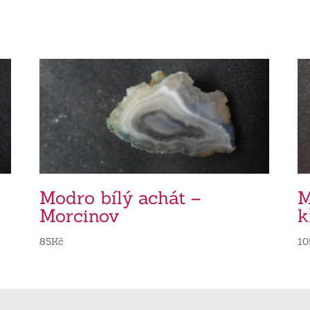
Modro bílý achát –
M
Morcinov
k
85
Kč
10