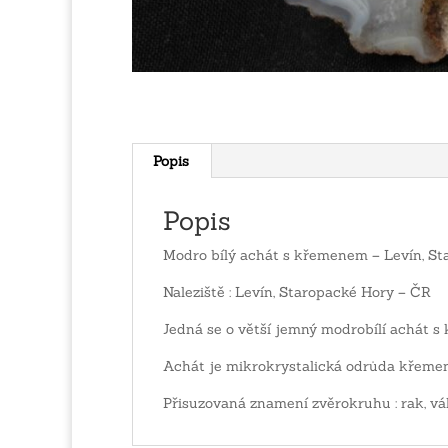
Popis
Popis
Modro bílý achát s křemenem – Levín, St
Naleziště : Levín, Staropacké Hory – ČR
Jedná se o větší jemný modrobílí achát
Achát je mikrokrystalická odrůda křemen
Přisuzovaná znamení zvěrokruhu : rak, vá