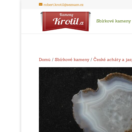
robert.krotil@seznam.cz
Sbírkové kameny
Domů
/
Sbírkové kameny
/
České acháty a jas