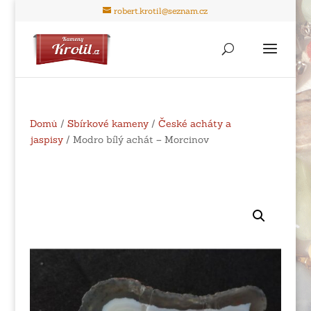
robert.krotil@seznam.cz
Domů
/
Sbírkové kameny
/
České acháty a
jaspisy
/ Modro bílý achát – Morcinov