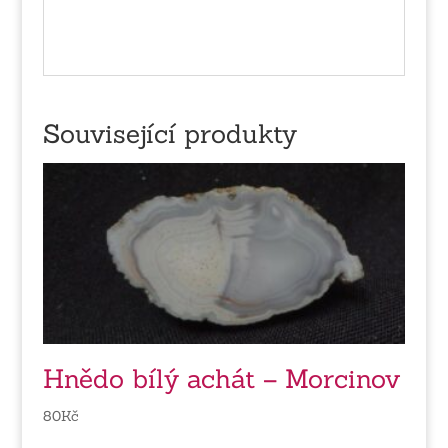
Související produkty
Hnědo bílý achát – Morcinov
80
Kč