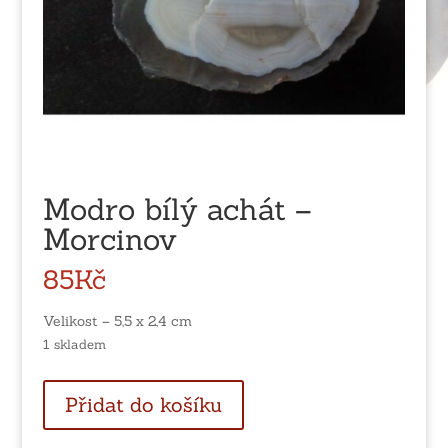
Modro bílý achát –
Morcinov
85
Kč
Velikost – 5,5 x 2,4 cm
1 skladem
Modro
Přidat do košíku
bílý
achát