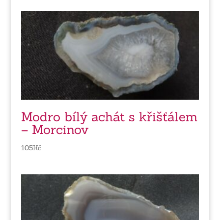
Modro bílý achát s křišťálem
– Morcinov
105
Kč