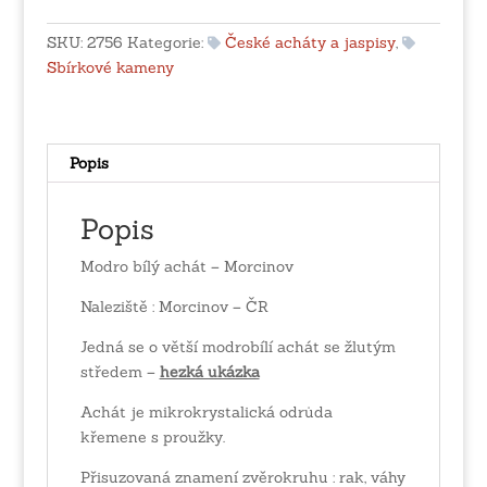
-
Morcinov
SKU:
2756
Kategorie:
České acháty a jaspisy
,
množství
Sbírkové kameny
Popis
Popis
Modro bílý achát – Morcinov
Naleziště : Morcinov – ČR
Jedná se o větší modrobílí achát se žlutým
středem –
hezká ukázka
Achát je mikrokrystalická odrůda
křemene s proužky.
Přisuzovaná znamení zvěrokruhu : rak, váhy