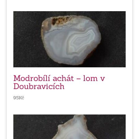
Modrobílí achát – lom v
Doubravicích
95
Kč