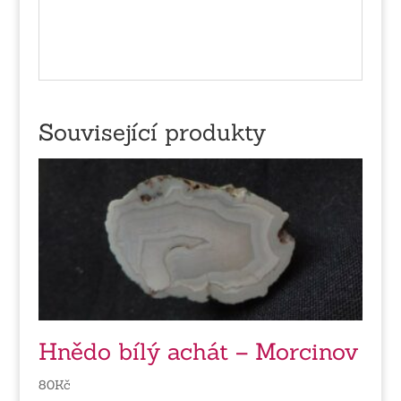
Související produkty
Hnědo bílý achát – Morcinov
80
Kč