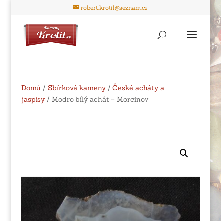
robert.krotil@seznam.cz
Domů
/
Sbírkové kameny
/
České acháty a
jaspisy
/ Modro bílý achát – Morcinov