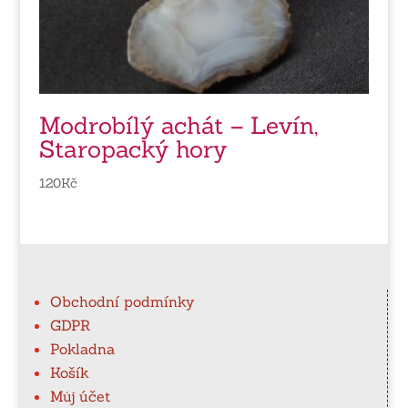
Modrobílý achát – Levín,
Staropacký hory
120
Kč
Obchodní podmínky
GDPR
Pokladna
Košík
Můj účet