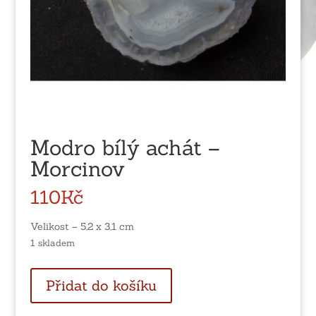
Modro bílý achát –
Morcinov
110
Kč
Velikost – 5,2 x 3,1 cm
1 skladem
Modro
Přidat do košíku
bílý
achát