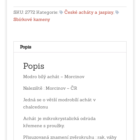
-
Morcinov
SKU:
2772
Kategorie:
České acháty a jaspisy
,
množství
Sbírkové kameny
Popis
Popis
Modro bílý achát – Morcinov
Naleziště : Morcinov – ČR
Jedná se o větší modrobílí achát v
chalcedonu
Achát je mikrokrystalická odrůda
křemene s proužky.
Přisuzovaná znamení zvěrokruhu : rak, váhy