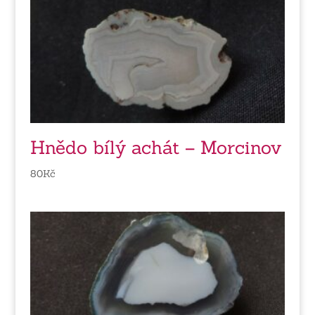
Hnědo bílý achát – Morcinov
80
Kč