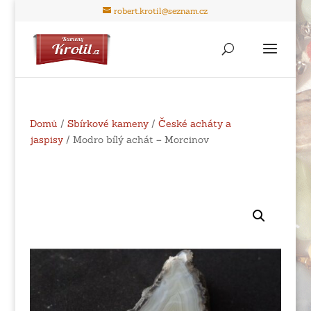
robert.krotil@seznam.cz
Domů
/
Sbírkové kameny
/
České acháty a
jaspisy
/ Modro bílý achát – Morcinov