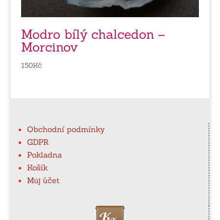
Modro bílý chalcedon –
Morcinov
150
Kč
Obchodní podmínky
GDPR
Pokladna
Košík
Můj účet