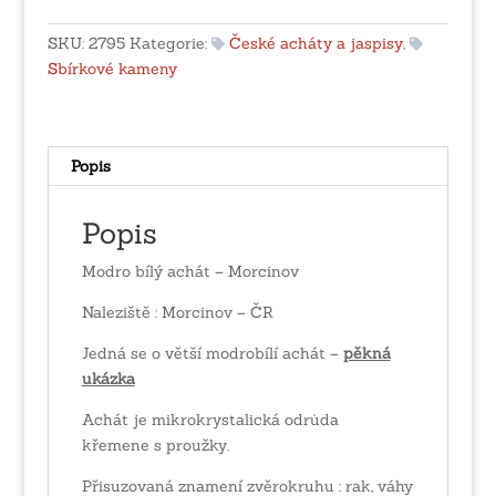
-
Morcinov
SKU:
2795
Kategorie:
České acháty a jaspisy
,
množství
Sbírkové kameny
Popis
Popis
Modro bílý achát – Morcinov
Naleziště : Morcinov – ČR
Jedná se o větší modrobílí achát –
pěkná
ukázka
Achát je mikrokrystalická odrůda
křemene s proužky.
Přisuzovaná znamení zvěrokruhu : rak, váhy