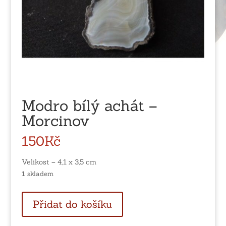
Modro bílý achát –
Morcinov
150
Kč
Velikost – 4,1 x 3,5 cm
1 skladem
Modro
Přidat do košíku
bílý
achát