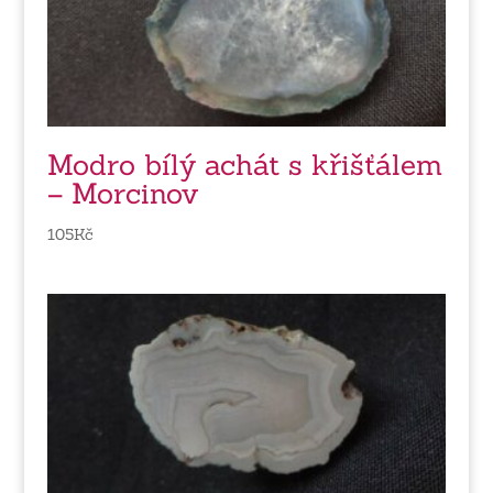
Modro bílý achát s křišťálem
– Morcinov
105
Kč