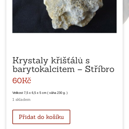
Krystaly křišťálů s
barytokalcitem – Stříbro
60
Kč
Velikost 7,5 x 6,5 x 5 cm ( váha 230 g. )
1 skladem
Krystaly
Přidat do košíku
křišťálů
s