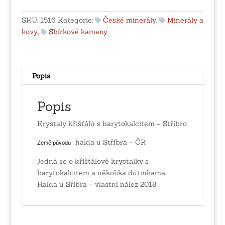
barytokalcitem
-
SKU:
1516
Kategorie:
České minerály
,
Minerály a
Stříbro
kovy
,
Sbírkové kameny
množství
Popis
Popis
Krystaly křišťálů s barytokalcitem – Stříbro
halda u Stříbra – ČR
Země původu :
Jedná se o křišťálové krystalky s
barytokalcitem a několika dutinkama.
Halda u Sříbra – vlastní nález 2018