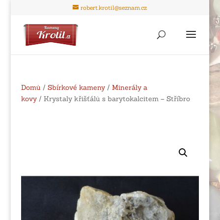
robert.krotil@seznam.cz
Domů
/
Sbírkové kameny
/
Minerály a
kovy
/ Krystaly křišťálů s barytokalcitem – Stříbro