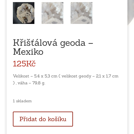
Křišťálová geoda –
Mexiko
125
Kč
Velikost – 5,4 x 5,3 cm ( velikost geody – 2,1 x 1,7 cm
) , váha – 79,8 g.
1 skladem
Křišťálová
Přidat do košíku
geoda
-