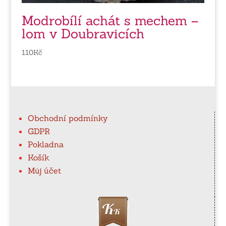
Modrobílí achát s mechem –
lom v Doubravicích
110
Kč
Obchodní podmínky
GDPR
Pokladna
Košík
Můj účet