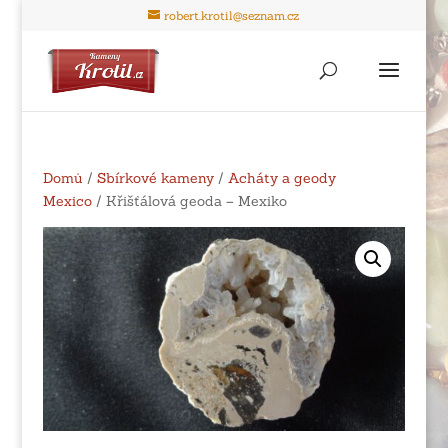
robert.krotil@seznam.cz
Domů
/
Sbírkové kameny
/
Acháty a geody
Mexico
/ Křišťálová geoda – Mexiko