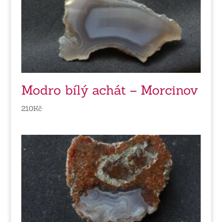
Modro bílý achát – Morcinov
210
Kč