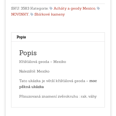
Mexiko
množství
SKU:
3583
Kategorie:
Acháty a geody Mexico
,
NOVINKY
,
Sbírkové kameny
Popis
Popis
Křišťálová geoda – Mexiko
Naleziště: Mexiko
Tato ukázka je větší křišťálová geoda –
moc
pěkná ukázka
Přisuzovaná znamení zvěrokruhu : rak, váhy