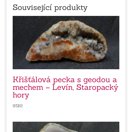
Související produkty
Křišťálová pecka s geodou a
mechem – Levín, Staropacký
hory
95
Kč