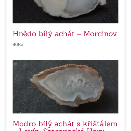
Hnědo bílý achát – Morcinov
80
Kč
Modro bílý achát s křišťálem