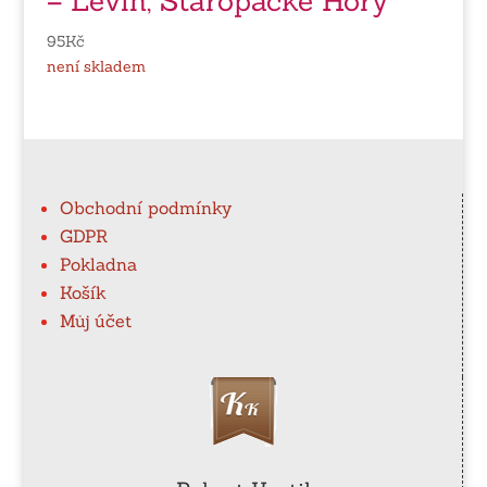
– Levín, Staropacké Hory
95
Kč
není skladem
Obchodní podmínky
GDPR
Pokladna
Košík
Můj účet