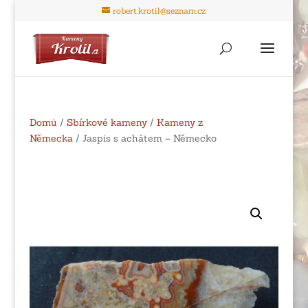
robert.krotil@seznam.cz
Domů
/
Sbírkové kameny
/
Kameny z
Německa
/ Jaspis s achátem – Německo