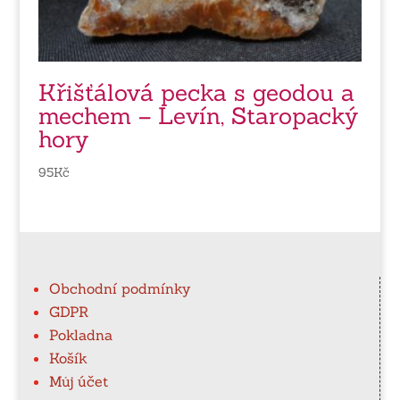
Křišťálová pecka s geodou a
mechem – Levín, Staropacký
hory
95
Kč
Obchodní podmínky
GDPR
Pokladna
Košík
Můj účet