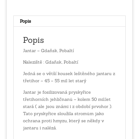
Popis
Popis
Jantar – Gdaňsk, Pobaltí
Naleziště : Gdaňsk, Pobaltí
Jedná se o větší kousek leštěného jantaru z
třetihor – 45 – 55 mil let starý
Jantar je fosilizovaná pryskyřice
třetihorních jehličnanů – kolem 50 mil.let
stará ( ale jsou známi i z období prvohor ).
Tato pryskyřice sloužila stromům jako
ochrana proti hmyzu, který se někdy v
jantaru i nalézá.