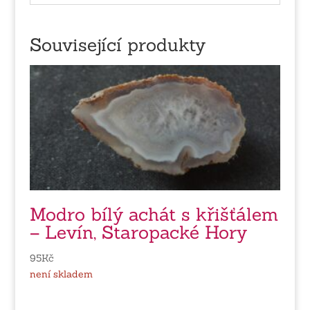
Související produkty
Modro bílý achát s křišťálem
– Levín, Staropacké Hory
95
Kč
není skladem