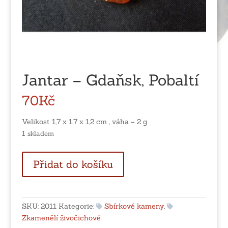
Jantar – Gdaňsk, Pobaltí
70
Kč
Velikost 1,7 x 1,7 x 1,2 cm , váha – 2 g
1 skladem
Jantar
Přidat do košíku
-
Gdaňsk,
Pobaltí
množství
SKU:
2011
Kategorie:
Sbírkové kameny
,
Zkamenělí živočichové