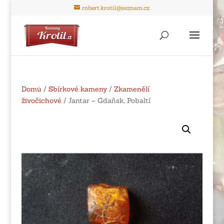
robert.krotil@seznam.cz
Domů
/
Sbírkové kameny
/
Zkamenělí
živočichové
/ Jantar – Gdaňsk, Pobaltí