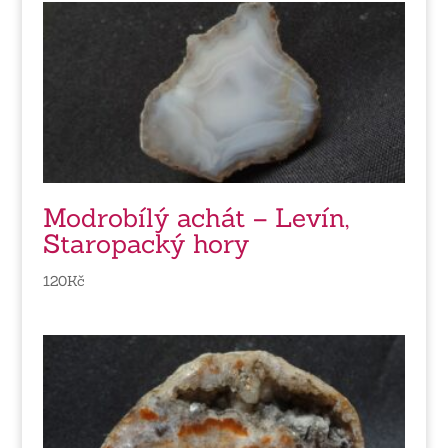
Modrobílý achát – Levín,
Staropacký hory
120
Kč