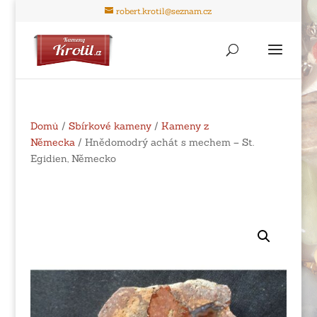
robert.krotil@seznam.cz
Domů
/
Sbírkové kameny
/
Kameny z
Německa
/ Hnědomodrý achát s mechem – St.
Egidien, Německo