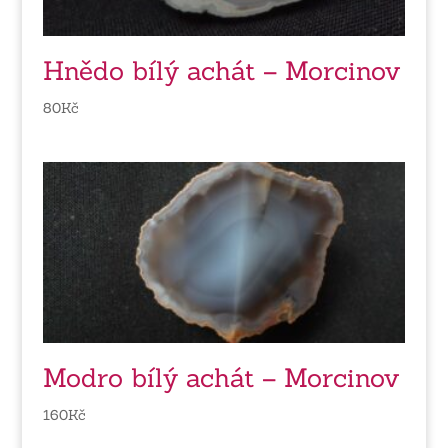
Hnědo bílý achát – Morcinov
80
Kč
Modro bílý achát – Morcinov
160
Kč