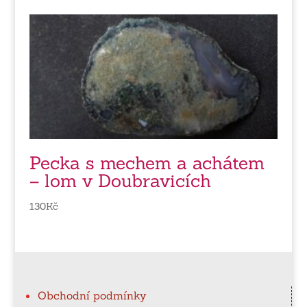
Pecka s mechem a achátem
– lom v Doubravicích
130
Kč
Obchodní podmínky