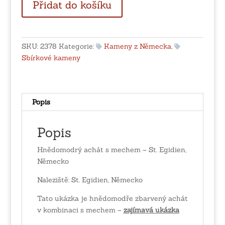
Přidat do košíku
achát
s
mechem
-
SKU:
2378
Kategorie:
Kameny z Německa
,
St.
Sbírkové kameny
Egidien,
Německo
množství
Popis
Popis
Hnědomodrý achát s mechem – St. Egidien,
Německo
Naleziště: St. Egidien, Německo
Tato ukázka je hnědomodře zbarvený achát
v kombinaci s mechem –
zajímavá ukázka