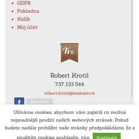
GDPR
Pokladna
Košík
Můj účet
Robert Krotil
737 133 544
robert.krotil@seznam.cz
Sledovat
Užíváme cookies, abychom vám zajistili co možná
nejsnadnější použití našich webových stránek. Pokud
ČÚ
: 115-990540267/0100
budete nadále prohlížet naše stránky předpokládáme, že s
použitím cookies souhlasíte.
více
Souhlasím
Vytvořil:
www.tomassedlak.cz