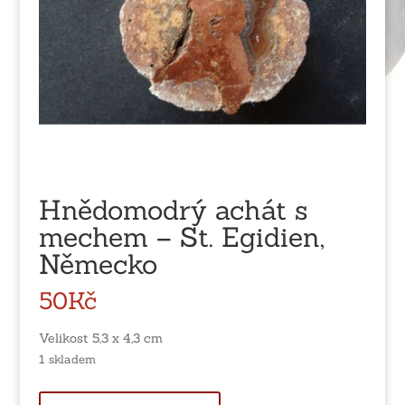
Hnědomodrý achát s
mechem – St. Egidien,
Německo
50
Kč
Velikost 5,3 x 4,3 cm
1 skladem
Hnědomodrý