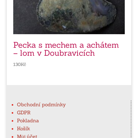
Pecka s mechem a achátem
– lom v Doubravicích
130
Kč
Obchodní podmínky
GDPR
Pokladna
Košík
Můj účet