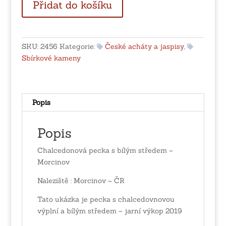
Přidat do košíku
pecka
s
bílým
středem
SKU:
2456
Kategorie:
České acháty a jaspisy
,
-
Sbírkové kameny
Morcinov
množství
Popis
Popis
Chalcedonová pecka s bílým středem –
Morcinov
Naleziště : Morcinov – ČR
Tato ukázka je pecka s chalcedovnovou
výplní a bílým středem – jarní výkop 2019