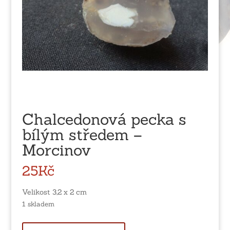
Chalcedonová pecka s
bílým středem –
Morcinov
25
Kč
Velikost 3,2 x 2 cm
1 skladem
Chalcedonová