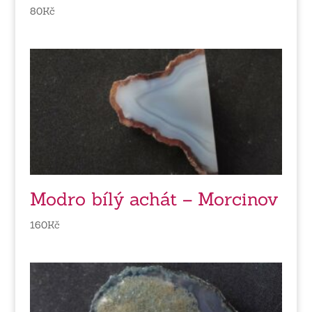
80
Kč
Modro bílý achát – Morcinov
160
Kč