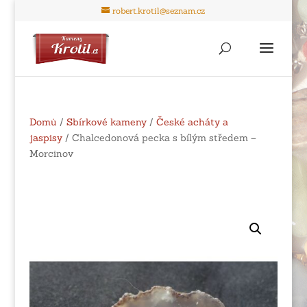
robert.krotil@seznam.cz
Domů
/
Sbírkové kameny
/
České acháty a
jaspisy
/ Chalcedonová pecka s bílým středem –
Morcinov