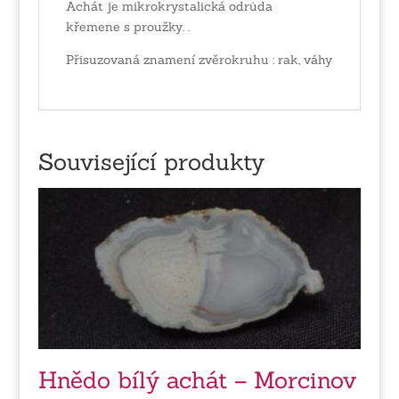
Achát je mikrokrystalická odrůda
křemene s proužky. .
Přisuzovaná znamení zvěrokruhu : rak, váhy
Související produkty
Hnědo bílý achát – Morcinov