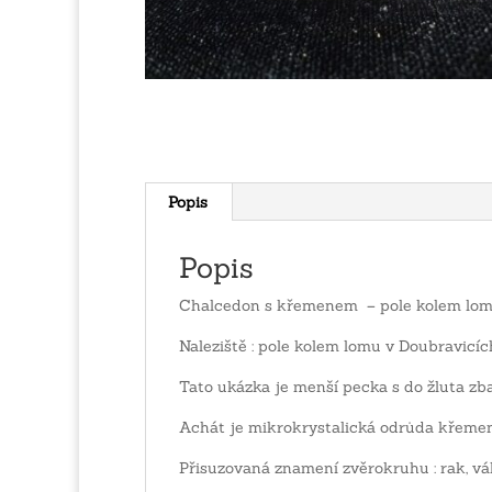
Popis
Popis
Chalcedon s křemenem – pole kolem lom
Naleziště : pole kolem lomu v Doubravicí
Tato ukázka je menší pecka s do žluta 
Achát je mikrokrystalická odrůda křemen
Přisuzovaná znamení zvěrokruhu : rak, vá