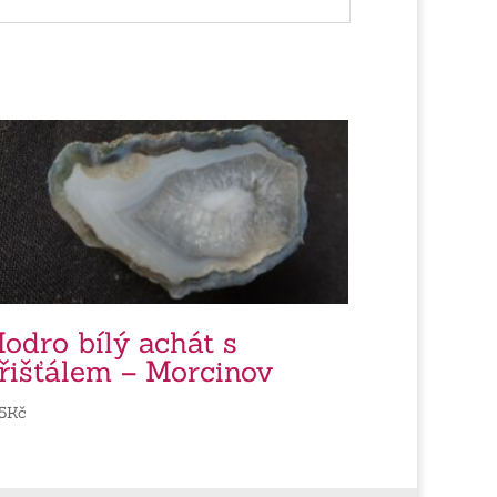
odro bílý achát s
řišťálem – Morcinov
5
Kč