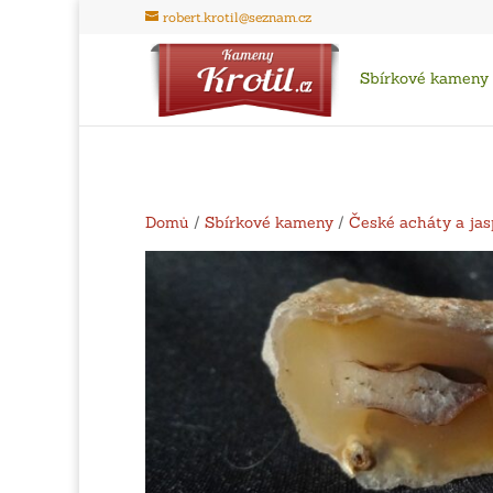
robert.krotil@seznam.cz
Sbírkové kameny
Domů
/
Sbírkové kameny
/
České acháty a jas