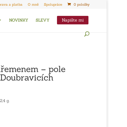
rava a platba
O mně
Spolupráce
0 položky
Napište mi
NOVINKY
SLEVY
křemenem – pole
 Doubravicích
2,4 g.