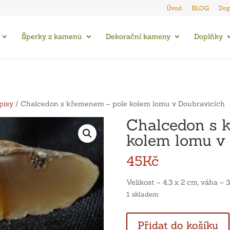
Úvod
BLOG
Dop
Šperky z kamenů
Dekorační kameny
Doplňky
pisy
/ Chalcedon s křemenem – pole kolem lomu v Doubravicích
Chalcedon s 
kolem lomu v
45
Kč
Velikost – 4,3 x 2 cm, váha – 3
1 skladem
Chalcedon
Přidat do košíku
s