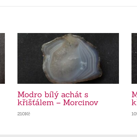
Modro bílý achát s
M
křišťálem – Morcinov
k
210
Kč
10