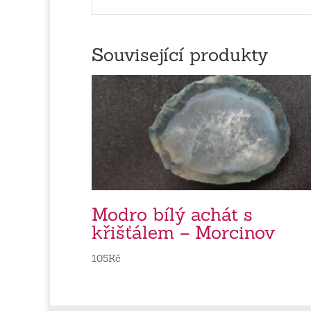
Související produkty
Modro bílý achát s
křišťálem – Morcinov
105
Kč